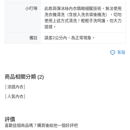
小叮嚀
此款高彈冰絲內衣精緻細膩技術，無法使用
洗衣機清洗（含放入洗衣袋後機洗），切勿
使用上述方式清洗！輕輕手洗呵護，勿大力
搓揉。
備註
誤差2公分內，為正常現象。
客服
商品相關分類 (2)
│涼感內衣│
│人氣內衣│
評價
喜歡這個商品嗎？購買後給他一個好評吧