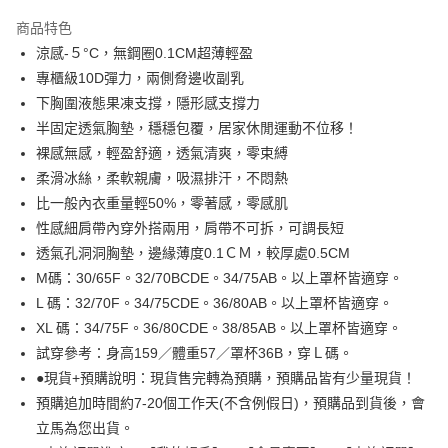
3 期 0 利率 每期
NT$163
21家銀行
商品特色
6 期 0 利率 每期
NT$81
21家銀行
合作金庫商業銀行
第一商業銀行
涼感-５°C，無鋼圈0.1CM超薄輕盈
華南商業銀行
彰化商業銀行
合作金庫商業銀行
第一商業銀行
超商取貨付款
專櫃級10D彈力，兩側脅邊收副乳
上海商業儲蓄銀行
台北富邦商業銀行
華南商業銀行
彰化商業銀行
國泰世華商業銀行
兆豐國際商業銀行
下胸圍液態果凍支撐，隱形感支撐力
LINE Pay
上海商業儲蓄銀行
台北富邦商業銀行
臺灣中小企業銀行
台中商業銀行
半固定透氣胸墊，穩穩包覆，居家休閒運動不位移！
國泰世華商業銀行
兆豐國際商業銀行
匯豐（台灣）商業銀行
華泰商業銀行
Apple Pay
臺灣中小企業銀行
台中商業銀行
裸感無感，輕盈舒適，透氣清爽，零束縛
聯邦商業銀行
遠東國際商業銀行
匯豐（台灣）商業銀行
華泰商業銀行
柔滑冰絲，柔軟親膚，吸濕排汗，不悶熱
悠遊付
元大商業銀行
永豐商業銀行
聯邦商業銀行
遠東國際商業銀行
比一般內衣重量輕50%，零著感，零感肌
玉山商業銀行
星展（台灣）商業銀行
元大商業銀行
永豐商業銀行
全盈+PAY
性感細肩帶內穿外搭兩用，肩帶不可拆，可調長短
台新國際商業銀行
中國信託商業銀行
玉山商業銀行
星展（台灣）商業銀行
台灣樂天信用卡公司
透氣孔洞洞胸墊，邊緣薄度0.1ＣＭ，較厚處0.5CM
台新國際商業銀行
中國信託商業銀行
AFTEE先享後付
M碼：30/65F。32/70BCDE。34/75AB。以上罩杯皆適穿。
台灣樂天信用卡公司
相關說明
L 碼：32/70F。34/75CDE。36/80AB。以上罩杯皆適穿。
【關於「AFTEE先享後付」】
ATM付款
AFTEE先享後付是「在收到商品之後才付款」的支付方式。 讓您購物簡單
XL 碼：34/75F。36/80CDE。38/85AB。以上罩杯皆適穿。
便利好安心！
試穿參考：身高159／體重57／罩杯36B，穿Ｌ碼。
１．簡單：不需註冊會員、不需綁卡、不需儲值。
運送方式
２．便利：只要手機號碼，簡訊認證，即可結帳。
●現貨+預購說明：現貨售完轉為預購，預購品皆有少量現貨！
３．安心：先確認商品／服務後，再付款。
全家取貨付款
預購追加時間約7-20個工作天(不含例假日)，預購品到貨後，會
立馬為您出貨。
每筆NT$99,999
【「AFTEE先享後付」結帳流程】