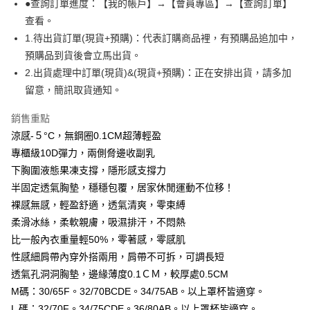
１．於結帳方式選擇「AFTEE先享後付」後，將跳轉至「AFTEE先享後付」
●查詢訂單進度：【我的帳戶】→【會員專區】→【查詢訂單】
付款後全家取貨
結帳頁面，進行簡訊認證並確認金額後，即可完成結帳。
查看。
２．訂單成立數日內，您將收到繳費通知簡訊。
每筆NT$99,999
1.待出貨訂單(現貨+預購)：代表訂購商品裡，有預購品追加中，
３．收到繳費通知簡訊後14天內，點擊此簡訊中的連結，可透過四大超商／
ATM／網路銀行／等多元方式進行付款，方視為交易完成。
預購品到貨後會立馬出貨。
7-11取貨付款
※ 請注意：結帳手續完成當下不需立刻繳費，但若您需要取消訂單，請聯絡
2.出貨處理中訂單(現貨)&(現貨+預購)：正在安排出貨，請多加
每筆NT$99,999
購買商品的店家。未經商家同意取消之訂單仍視為有效，需透過AFTEE先享
後付繳納相關費用。
留意，簡訊取貨通知。
付款後7-11取貨
※ 交易是否成功請以「AFTEE先享後付 」之結帳頁面顯示為準，若有關於
是否繳費成功／繳費後需取消欲退款等相關疑問，請聯繫「AFTEE先享後付
銷售重點
每筆NT$99,999
客戶支援中心」
https://netprotections.freshdesk.com/support/home
涼感-５°C，無鋼圈0.1CM超薄輕盈
宅配
【注意事項】
專櫃級10D彈力，兩側脅邊收副乳
１．透過由恩沛科技股份有限公司提供之「AFTEE先享後付」服務完成之交
每筆NT$99,999
下胸圍液態果凍支撐，隱形感支撐力
易，需依本服務之必要範圍內提供個人資料，並將交易相關給付款項請求債
半固定透氣胸墊，穩穩包覆，居家休閒運動不位移！
權轉讓予恩沛科技股份有限公司。
國際空運 lnternational air parcel
查看運費
２．關於個人資料處理事宜，請瀏覽以下網址：
裸感無感，輕盈舒適，透氣清爽，零束縛
https://aftee.tw/terms/#terms3
柔滑冰絲，柔軟親膚，吸濕排汗，不悶熱
３．未成年的使用者請事先徵得法定代理人或監護人之同意方可使用
「AFTEE先享後付」，若未經同意申辦者引起之損失，本公司不負相關責
比一般內衣重量輕50%，零著感，零感肌
任。
性感細肩帶內穿外搭兩用，肩帶不可拆，可調長短
４．使用「AFTEE先享後付」時，將依據個別帳號之用戶狀況，依本公司即
透氣孔洞洞胸墊，邊緣薄度0.1ＣＭ，較厚處0.5CM
時審查核予不同之上限額度；若仍有額度不足之情形，本公司將視審查結果
請求用戶進行身份認證。
M碼：30/65F。32/70BCDE。34/75AB。以上罩杯皆適穿。
５．嚴禁一人註冊多個帳號或使用他人資訊註冊。若發現惡意使用之情形，
L 碼：32/70F。34/75CDE。36/80AB。以上罩杯皆適穿。