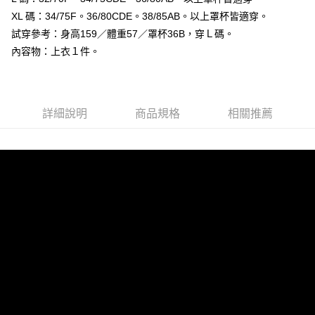
恩沛科技股份有限公司將有權停止該用戶之使用額度並採取法律行動。
XL 碼：34/75F。36/80CDE。38/85AB。以上罩杯皆適穿。
試穿參考：身高159／體重57／罩杯36B，穿Ｌ碼。
內容物：上衣１件。
詳細說明
商品規格
相關推薦