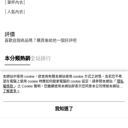
│罩杯內衣│
│人氣內衣│
評價
喜歡這個商品嗎？購買後給他一個好評吧
本分類熱銷
全站排行
本網站中使用 cookie，欲查詢有關本網站使用 cookie 方式之詳情，及若您不希
熱門標籤
望在電腦上使用 cookie 時應如何變更電腦的 cookie 設定，請參閱本網站「
隱私
權條款
」之 Cookie 聲明。您繼續使用本網站即表示您同意本公司得按本網站使
用條款之 Cookie 聲明使用 cookie。
了解更多 >
我知道了