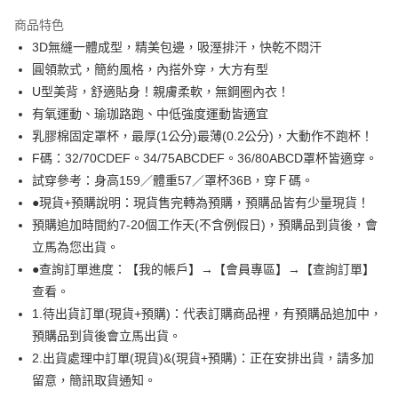
3 期 0 利率 每期
NT$130
21家銀行
商品特色
6 期 0 利率 每期
NT$65
21家銀行
合作金庫商業銀行
第一商業銀行
3D無縫一體成型，精美包邊，吸溼排汗，快乾不悶汗
華南商業銀行
彰化商業銀行
合作金庫商業銀行
第一商業銀行
超商取貨付款
圓領款式，簡約風格，內搭外穿，大方有型
上海商業儲蓄銀行
台北富邦商業銀行
華南商業銀行
彰化商業銀行
國泰世華商業銀行
兆豐國際商業銀行
U型美背，舒適貼身！親膚柔軟，無鋼圈內衣！
LINE Pay
上海商業儲蓄銀行
台北富邦商業銀行
臺灣中小企業銀行
台中商業銀行
有氧運動、瑜珈路跑、中低強度運動皆適宜
國泰世華商業銀行
兆豐國際商業銀行
匯豐（台灣）商業銀行
華泰商業銀行
Apple Pay
臺灣中小企業銀行
台中商業銀行
乳膠棉固定罩杯，最厚(1公分)最薄(0.2公分)，大動作不跑杯！
聯邦商業銀行
遠東國際商業銀行
匯豐（台灣）商業銀行
華泰商業銀行
F碼：32/70CDEF。34/75ABCDEF。36/80ABCD罩杯皆適穿。
悠遊付
元大商業銀行
永豐商業銀行
聯邦商業銀行
遠東國際商業銀行
試穿參考：身高159／體重57／罩杯36B，穿Ｆ碼。
玉山商業銀行
星展（台灣）商業銀行
元大商業銀行
永豐商業銀行
全盈+PAY
●現貨+預購說明：現貨售完轉為預購，預購品皆有少量現貨！
台新國際商業銀行
中國信託商業銀行
玉山商業銀行
星展（台灣）商業銀行
台灣樂天信用卡公司
預購追加時間約7-20個工作天(不含例假日)，預購品到貨後，會
台新國際商業銀行
中國信託商業銀行
AFTEE先享後付
立馬為您出貨。
台灣樂天信用卡公司
相關說明
●查詢訂單進度：【我的帳戶】→【會員專區】→【查詢訂單】
【關於「AFTEE先享後付」】
ATM付款
AFTEE先享後付是「在收到商品之後才付款」的支付方式。 讓您購物簡單
查看。
便利好安心！
1.待出貨訂單(現貨+預購)：代表訂購商品裡，有預購品追加中，
１．簡單：不需註冊會員、不需綁卡、不需儲值。
運送方式
２．便利：只要手機號碼，簡訊認證，即可結帳。
預購品到貨後會立馬出貨。
３．安心：先確認商品／服務後，再付款。
全家取貨付款
2.出貨處理中訂單(現貨)&(現貨+預購)：正在安排出貨，請多加
留意，簡訊取貨通知。
每筆NT$99,999
【「AFTEE先享後付」結帳流程】