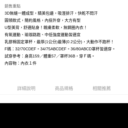
１．於結帳方式選擇「AFTEE先享後付」後，將跳轉至「AFTEE先享後付」
付款後全家取貨
結帳頁面，進行簡訊認證並確認金額後，即可完成結帳。
銷售重點
２．訂單成立數日內，您將收到繳費通知簡訊。
每筆NT$99,999
3D無縫一體成型，精美包邊，吸溼排汗，快乾不悶汗
３．收到繳費通知簡訊後14天內，點擊此簡訊中的連結，可透過四大超商／
圓領款式，簡約風格，內搭外穿，大方有型
ATM／網路銀行／等多元方式進行付款，方視為交易完成。
7-11取貨付款
※ 請注意：結帳手續完成當下不需立刻繳費，但若您需要取消訂單，請聯絡
U型美背，舒適貼身！親膚柔軟，無鋼圈內衣！
每筆NT$99,999
購買商品的店家。未經商家同意取消之訂單仍視為有效，需透過AFTEE先享
有氧運動、瑜珈路跑、中低強度運動皆適宜
後付繳納相關費用。
付款後7-11取貨
乳膠棉固定罩杯，最厚(1公分)最薄(0.2公分)，大動作不跑杯！
※ 交易是否成功請以「AFTEE先享後付 」之結帳頁面顯示為準，若有關於
是否繳費成功／繳費後需取消欲退款等相關疑問，請聯繫「AFTEE先享後付
F碼：32/70CDEF。34/75ABCDEF。36/80ABCD罩杯皆適穿。
每筆NT$99,999
客戶支援中心」
https://netprotections.freshdesk.com/support/home
試穿參考：身高159／體重57／罩杯36B，穿Ｆ碼。
宅配
【注意事項】
內容物：內衣１件
１．透過由恩沛科技股份有限公司提供之「AFTEE先享後付」服務完成之交
每筆NT$99,999
易，需依本服務之必要範圍內提供個人資料，並將交易相關給付款項請求債
權轉讓予恩沛科技股份有限公司。
國際空運 lnternational air parcel
查看運費
２．關於個人資料處理事宜，請瀏覽以下網址：
https://aftee.tw/terms/#terms3
詳細說明
商品規格
相關推薦
３．未成年的使用者請事先徵得法定代理人或監護人之同意方可使用
「AFTEE先享後付」，若未經同意申辦者引起之損失，本公司不負相關責
任。
４．使用「AFTEE先享後付」時，將依據個別帳號之用戶狀況，依本公司即
時審查核予不同之上限額度；若仍有額度不足之情形，本公司將視審查結果
請求用戶進行身份認證。
５．嚴禁一人註冊多個帳號或使用他人資訊註冊。若發現惡意使用之情形，