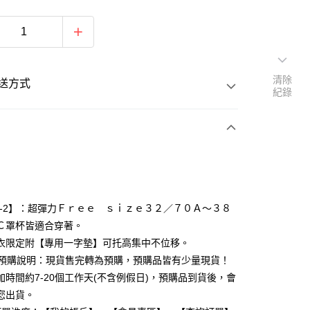
清除
送方式
紀錄
次付款
期付款
0 利率 每期
NT$130
21家銀行
17-2】：超彈力Ｆｒｅｅ ｓｉｚｅ３２／７０Ａ～３８
0 利率 每期
NT$65
21家銀行
庫商業銀行
第一商業銀行
Ｃ罩杯皆適合穿著。
業銀行
彰化商業銀行
衣限定附【專用一字墊】可托高集中不位移。
庫商業銀行
第一商業銀行
付款
業儲蓄銀行
台北富邦商業銀行
業銀行
彰化商業銀行
+預購說明：現貨售完轉為預購，預購品皆有少量現貨！
華商業銀行
兆豐國際商業銀行
業儲蓄銀行
台北富邦商業銀行
加時間約7-20個工作天(不含例假日)，預購品到貨後，會
小企業銀行
台中商業銀行
華商業銀行
兆豐國際商業銀行
您出貨。
台灣）商業銀行
華泰商業銀行
小企業銀行
台中商業銀行