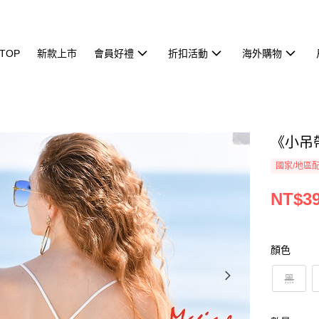
TOP
新款上市
會員好禮
折扣活動
海外購物
《小吊帶
國家/地區
NT$3
顏色
黑