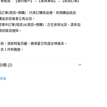
業銀行
遠東國際商業銀行
訂單進度：【我的帳戶】→【會員專區】→【查詢訂單】
台灣）商業銀行
華泰商業銀行
業銀行
永豐商業銀行
業銀行
遠東國際商業銀行
業銀行
星展（台灣）商業銀行
業銀行
永豐商業銀行
出貨訂單(現貨+預購)：代表訂購商品裡，有預購品追加
際商業銀行
中國信託商業銀行
業銀行
星展（台灣）商業銀行
購品到貨後會立馬出貨。
天信用卡公司
際商業銀行
中國信託商業銀行
享後付
貨處理中訂單(現貨)&(現貨+預購)：正在安排出貨，請多加
天信用卡公司
簡訊取貨通知。
FTEE先享後付」】
先享後付是「在收到商品之後才付款」的支付方式。 讓您購物簡單
心！
百搭，清新時髦亮麗，展現夏日性感女神風采。
：不需註冊會員、不需綁卡、不需儲值。
上衣１件附胸墊。
：只要手機號碼，簡訊認證，即可結帳。
：先確認商品／服務後，再付款。
付款
EE先享後付」結帳流程】
類 (2)
,999
方式選擇「AFTEE先享後付」後，將跳轉至「AFTEE先享後
頁面，進行簡訊認證並確認金額後，即可完成結帳。
│
家取貨
成立數日內，您將收到繳費通知簡訊。
客服
費通知簡訊後14天內，點擊此簡訊中的連結，可透過四大超商
│
,999
網路銀行／等多元方式進行付款，方視為交易完成。
：結帳手續完成當下不需立刻繳費，但若您需要取消訂單，請聯
付款
的店家。未經商家同意取消之訂單仍視為有效，需透過AFTEE
繳納相關費用。
,999
否成功請以「AFTEE先享後付 」之結帳頁面顯示為準，若有關於
功／繳費後需取消欲退款等相關疑問，請聯繫「AFTEE先享後
1取貨