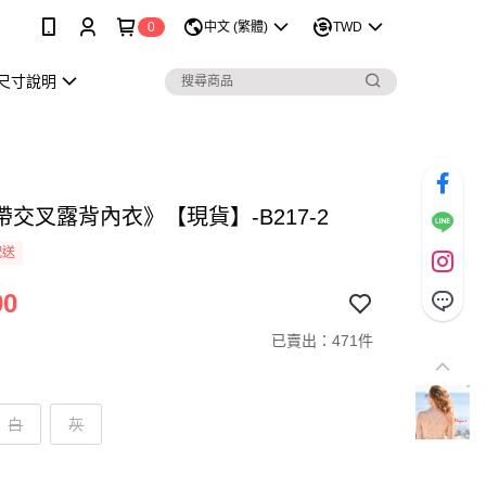
0
中文 (繁體)
TWD
尺寸說明
交叉露背內衣》【現貨】-B217-2
配送
90
已賣出：471件
白
灰