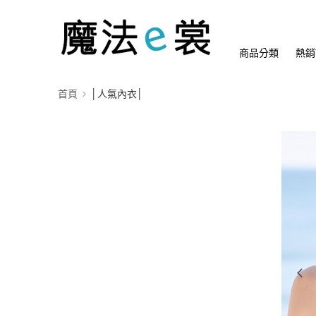
商品分類
熱銷
首頁
│人氣內衣│