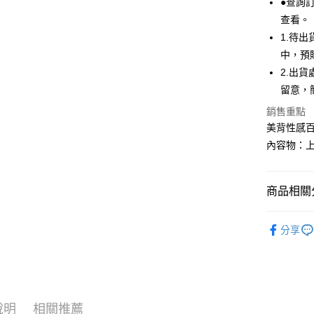
聯邦商
●查詢
匯豐（
悠遊付
元大商
查看。
聯邦商
玉山商
元大商
1.待
全盈+PAY
台新國
玉山商
中，預
台灣樂
台新國
AFTEE先
2.出
台灣樂
相關說明
留意，
【關於「A
ATM付款
AFTEE
銷售重點
便利好安
美背性感
１．簡單
內容物：
２．便利
運送方式
３．安心
全家取貨
【「AFT
商品相關分
每筆NT$99
１．於結帳
付」結帳
│人氣內衣
付款後全
２．訂單
分享
３．收到繳
│涼感內衣
每筆NT$99
／ATM／
※ 請注意
7-11取貨
絡購買商品
先享後付
每筆NT$99
※ 交易是
說明
相關推薦
是否繳費成
付款後7-1