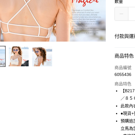
數量
付款與運
付款方式
商品特色
信用卡一
商品編號
6055436
信用卡分
商品特色
3 期 
【B2
6 期 
合作金
／８５
華南商
此款內
合作金
超商取貨
上海商
華南商
●現貨
國泰世
LINE Pay
上海商
預購追
臺灣中
國泰世
立馬為
匯豐（
Apple Pay
臺灣中