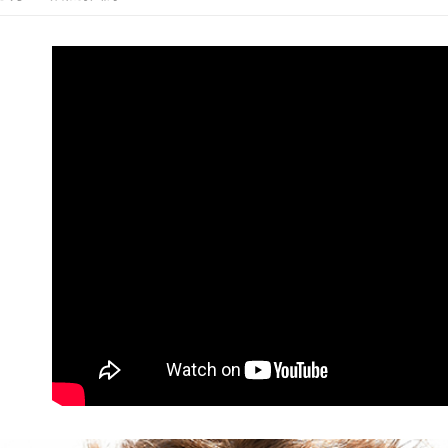
付客戶支
每筆NT$99
【注意事
宅配
１．透過由
交易，需
每筆NT$99
求債權轉
２．關於
國際空運 lnte
https://aft
３．未成
「AFTE
任。
４．使用「
即時審查
結果請求
５．嚴禁
形，恩沛
動。