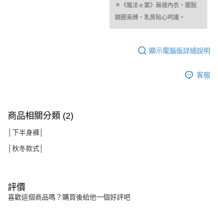
＊《魔法ｅ裳》無縫內衣，擺脫
鋼圈束縛，乳房貼心呵護。
顯示電腦版詳細說明
客服
商品相關分類 (2)
│下半身褲│
│秋冬款式│
評價
喜歡這個商品嗎？購買後給他一個好評吧