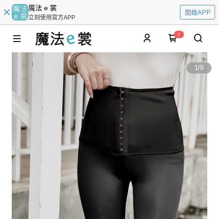
魔法 e 裳
開啟APP
立刻使用官方APP
0
1
/
9