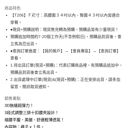
3 期 0 利率 每期
NT$130
21家銀行
商品特色
6 期 0 利率 每期
NT$65
21家銀行
合作金庫商業銀行
第一商業銀行
【T206】Ｆ尺寸：高腰圍３４吋以內、臀圍４３吋以內皆適合
華南商業銀行
彰化商業銀行
合作金庫商業銀行
第一商業銀行
超商取貨付款
穿著。
上海商業儲蓄銀行
台北富邦商業銀行
華南商業銀行
彰化商業銀行
國泰世華商業銀行
兆豐國際商業銀行
●現貨+預購說明：現貨售完轉為預購，預購品皆有少量現貨！
LINE Pay
上海商業儲蓄銀行
台北富邦商業銀行
臺灣中小企業銀行
台中商業銀行
預購追加時間約7-20個工作天(不含例假日)，預購品到貨後，會
國泰世華商業銀行
兆豐國際商業銀行
匯豐（台灣）商業銀行
華泰商業銀行
Apple Pay
臺灣中小企業銀行
台中商業銀行
立馬為您出貨。
聯邦商業銀行
遠東國際商業銀行
匯豐（台灣）商業銀行
華泰商業銀行
●查詢訂單進度：【我的帳戶】→【會員專區】→【查詢訂單】
悠遊付
元大商業銀行
永豐商業銀行
聯邦商業銀行
遠東國際商業銀行
查看。
玉山商業銀行
星展（台灣）商業銀行
元大商業銀行
永豐商業銀行
全盈+PAY
1.待出貨訂單(現貨+預購)：代表訂購商品裡，有預購品追加中，
台新國際商業銀行
中國信託商業銀行
玉山商業銀行
星展（台灣）商業銀行
台灣樂天信用卡公司
預購品到貨後會立馬出貨。
台新國際商業銀行
中國信託商業銀行
AFTEE先享後付
2.出貨處理中訂單(現貨)&(現貨+預購)：正在安排出貨，請多加
台灣樂天信用卡公司
相關說明
留意，簡訊取貨通知。
【關於「AFTEE先享後付」】
ATM付款
AFTEE先享後付是「在收到商品之後才付款」的支付方式。 讓您購物簡單
便利好安心！
銷售重點
１．簡單：不需註冊會員、不需綁卡、不需儲值。
3D無縫超彈力！
運送方式
２．便利：只要手機號碼，簡訊認證，即可結帳。
3段式調整三排十扣腰夾設計！
３．安心：先確認商品／服務後，再付款。
全家取貨付款
縮腰平腹、美腿、舒適輕薄透氣！
每筆NT$99,999
【「AFTEE先享後付」結帳流程】
內容物：褲子ｘ１件。