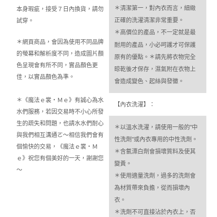
＊清潔第一，對內衣而言，細緻
本身瑕疵，接受７日內換貨，請勿
正確的洗濯清潔非常重要。
試穿。
＊高價位的產品，不一定就是最
＊網頁商品，會因為使用不同品牌
耐用的產品，小必呵護才可保護
的螢幕和解析度不同，造成圖片顏
原有的優點。＊請先將衣物完全
色呈現會有所不同，實品顏色更
晾乾後才保存，濕氣附在衣物上
佳，以實品顏色為準。
會造成變色、起絲與發黴。
＊《魔法ｅ裳‧Ｍｅ》有誠心為水
【內衣洗濯】：
水們服務，若因交易時不小心所發
生的疏失和問題，也請水水們耐心
＊以溫水洗濯，請使用一般的"中
與我們相互溝通ㄛ～相信我們會有
性洗劑"或內衣專用的中性洗劑。
個愉快的交易，《魔法ｅ裳‧Ｍ
＊含氯漂白劑會損壞質料及使其
ｅ》祝您有個美好的一天，謝謝您
變黃。
～
＊使用適量洗劑，過多的洗劑會
為材質帶來負擔，從而損壞內
衣。
＊洗劑不可直接沾於內衣上，否