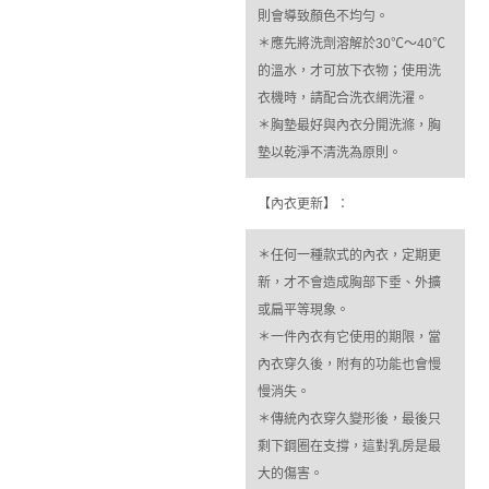
則會導致顏色不均勻。
＊應先將洗劑溶解於30℃～40℃
的溫水，才可放下衣物；使用洗
衣機時，請配合洗衣網洗濯。
＊胸墊最好與內衣分開洗滌，胸
墊以乾淨不清洗為原則。
【內衣更新】：
＊任何一種款式的內衣，定期更
新，才不會造成胸部下垂、外擴
或扁平等現象。
＊一件內衣有它使用的期限，當
內衣穿久後，附有的功能也會慢
慢消失。
＊傳統內衣穿久變形後，最後只
剩下鋼圈在支撐，這對乳房是最
大的傷害。