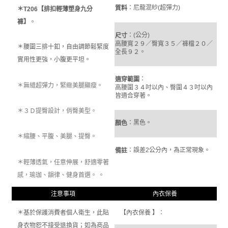
：尼龍混紗(超彈力)
質料
＊T206【排扣輕薄塑身九分
褲】
。
：(公分)
尺寸
高腰寬２９／臀寬３５／褲檔２０／
＊腰圍三排十釦，自由調節鬆緊度
全長９２。
實用性更強，小腹更平坦
。
：
適穿範圍
＊無縫超彈力，緊緻美腿顯瘦。
高腰圍３４吋以內、臀圍４３吋以內
皆適合穿著。
＊３Ｄ提臀設計，俏臀美型。
：黑色。
顏色
＊縮腰、平腹、美腿、提臀。
：誤差2公分內，為正常現象。
備註
＊輕薄透氣，任意伸展，舒適零著
。
感，瑜珈、韻律、健身首選。
內衣保養
注意事項
＊基於保護消費者個人衛生，此貼
【內衣保養 】：
身衣物恕不接受退換貨；如為商品