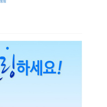
客服
援中心」
https://netprotections.freshdesk.com/support/home
│
,999
項】
│
恩沛科技股份有限公司提供之「AFTEE先享後付」服務完成之
依本服務之必要範圍內提供個人資料，並將交易相關給付款項請
,999
讓予恩沛科技股份有限公司。
個人資料處理事宜，請瀏覽以下網址：
rnational air parcel
查看運費
ee.tw/terms/#terms3
年的使用者請事先徵得法定代理人或監護人之同意方可使用
E先享後付」，若未經同意申辦者引起之損失，本公司不負相關責
AFTEE先享後付」時，將依據個別帳號之用戶狀況，依本公司
核予不同之上限額度；若仍有額度不足之情形，本公司將視審查
用戶進行身份認證。
一人註冊多個帳號或使用他人資訊註冊。若發現惡意使用之情
科技股份有限公司將有權停止該用戶之使用額度並採取法律行