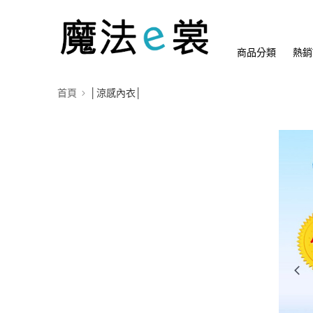
商品分類
熱銷
首頁
│涼感內衣│