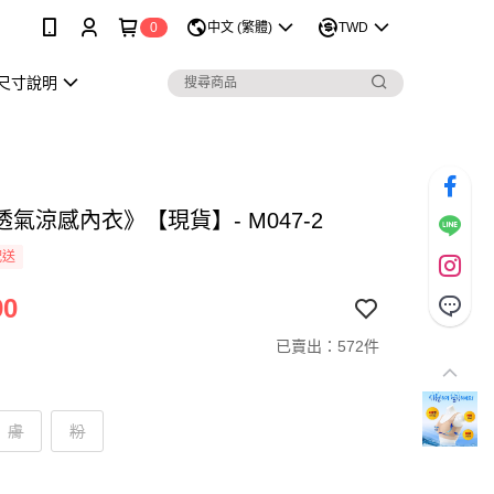
0
中文 (繁體)
TWD
尺寸說明
氣涼感內衣》【現貨】- M047-2
配送
90
已賣出：572件
膚
粉