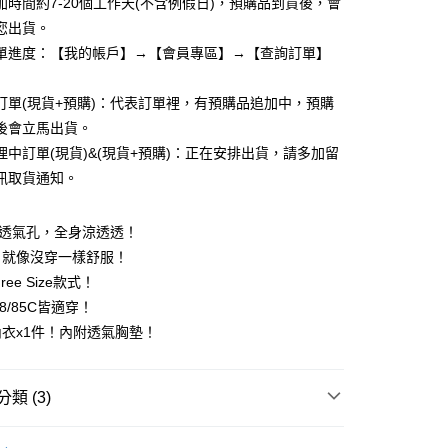
業銀行
遠東國際商業銀行
加時間約7-20個工作天(不含例假日)，預購品到貨後，會
台灣）商業銀行
華泰商業銀行
業銀行
永豐商業銀行
您出貨。
業銀行
遠東國際商業銀行
業銀行
星展（台灣）商業銀行
業銀行
永豐商業銀行
單進度：【我的帳戶】→【會員專區】→【查詢訂單】
際商業銀行
中國信託商業銀行
業銀行
星展（台灣）商業銀行
天信用卡公司
際商業銀行
中國信託商業銀行
享後付
訂單(現貨+預購)：代表訂單裡，有預購品追加中，預購
天信用卡公司
後會立馬出貨。
FTEE先享後付」】
理中訂單(現貨)&(現貨+預購)：正在安排出貨，請多加留
先享後付是「在收到商品之後才付款」的支付方式。 讓您購物簡單
心！
訊取貨通知。
：不需註冊會員、不需綁卡、不需儲值。
：只要手機號碼，簡訊認證，即可結帳。
：先確認商品／服務後，再付款。
度透氣孔，全身涼透透！
付款
，就像沒穿一樣舒服！
EE先享後付」結帳流程】
,999
ee Size款式！
方式選擇「AFTEE先享後付」後，將跳轉至「AFTEE先享後
頁面，進行簡訊認證並確認金額後，即可完成結帳。
38/85C皆適穿！
家取貨
成立數日內，您將收到繳費通知簡訊。
衣x1件！內附透氣胸墊！
費通知簡訊後14天內，點擊此簡訊中的連結，可透過四大超商
,999
網路銀行／等多元方式進行付款，方視為交易完成。
：結帳手續完成當下不需立刻繳費，但若您需要取消訂單，請聯
付款
的店家。未經商家同意取消之訂單仍視為有效，需透過AFTEE
類 (3)
繳納相關費用。
,999
否成功請以「AFTEE先享後付 」之結帳頁面顯示為準，若有關於
│
功／繳費後需取消欲退款等相關疑問，請聯繫「AFTEE先享後
1取貨