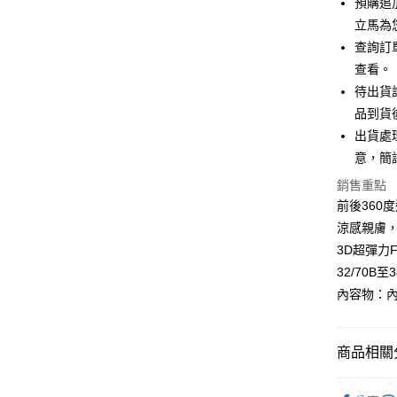
聯邦商
預購追
匯豐（
悠遊付
元大商
立馬為
聯邦商
玉山商
元大商
查詢訂
全盈+PAY
台新國
玉山商
查看。
台灣樂
台新國
AFTEE先
待出貨
台灣樂
相關說明
品到貨
【關於「A
ATM付款
出貨處
AFTEE
便利好安
意，簡
１．簡單
銷售重點
２．便利
運送方式
３．安心
前後360
全家取貨
涼感親膚
【「AFT
每筆NT$99
3D超彈力Fr
１．於結帳
付」結帳
32/70B至
付款後全
２．訂單
內容物：內
３．收到繳
每筆NT$99
／ATM／
※ 請注意
7-11取貨
絡購買商品
商品相關分
先享後付
每筆NT$99
※ 交易是
│涼感內衣
是否繳費成
付款後7-1