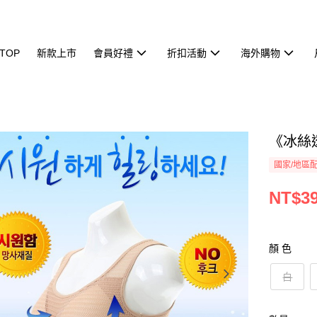
TOP
新款上市
會員好禮
折扣活動
海外購物
《冰絲透
國家/地區
NT$3
顏 色
白