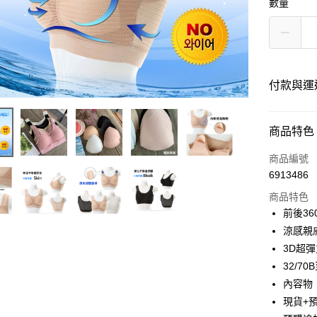
數量
付款與運
付款方式
商品特色
信用卡一
商品編號
6913486
信用卡分
商品特色
3 期 
前後3
6 期 
合作金
涼感親
華南商
3D超彈
合作金
超商取貨
上海商
華南商
32/70
國泰世
LINE Pay
上海商
內容物
臺灣中
國泰世
現貨+
匯豐（
Apple Pay
臺灣中