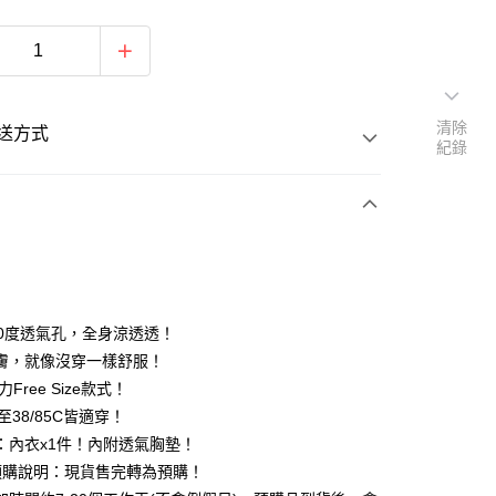
清除
送方式
紀錄
次付款
期付款
0 利率 每期
NT$130
21家銀行
60度透氣孔，全身涼透透！
0 利率 每期
NT$65
21家銀行
庫商業銀行
第一商業銀行
膚，就像沒穿一樣舒服！
業銀行
彰化商業銀行
力Free Size款式！
庫商業銀行
第一商業銀行
付款
業儲蓄銀行
台北富邦商業銀行
業銀行
彰化商業銀行
B至38/85C皆適穿！
華商業銀行
兆豐國際商業銀行
業儲蓄銀行
台北富邦商業銀行
：內衣x1件！內附透氣胸墊！
小企業銀行
台中商業銀行
華商業銀行
兆豐國際商業銀行
預購說明：現貨售完轉為預購！
台灣）商業銀行
華泰商業銀行
小企業銀行
台中商業銀行