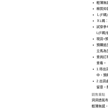
6 期 
合作金
輕薄無
華南商
棉質抑
合作金
超商取貨
上海商
華南商
Ｌ(F
國泰世
LINE Pay
上海商
ＸL碼
臺灣中
國泰世
試穿參
匯豐（
Apple Pay
臺灣中
聯邦商
L(F碼
匯豐（
悠遊付
元大商
現貨+
聯邦商
玉山商
元大商
預購追
全盈+PAY
台新國
玉山商
立馬為
台灣樂
台新國
AFTEE先
查詢訂
台灣樂
相關說明
查看。
【關於「A
ATM付款
1.待
AFTEE
便利好安
中，預
１．簡單
2.出
２．便利
運送方式
３．安心
留意，
全家取貨
銷售重點
【「AFT
每筆NT$99
洞洞透氣
１．於結帳
付」結帳
輕薄無感