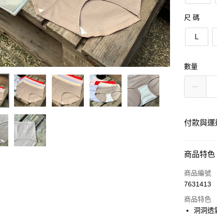
尺 碼
Ｌ
數量
付款與運
付款方式
商品特色
信用卡一
商品編號
7631413
信用卡分
商品特色
3 期 
洞洞透