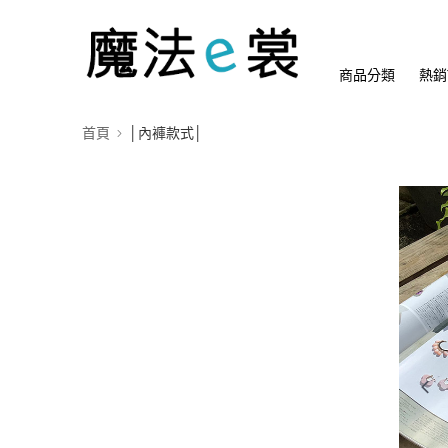
商品分類
熱銷
首頁
│內褲款式│