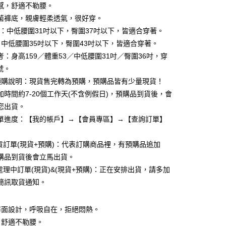
0 利率 每期
NT$23
21家銀行
庫商業銀行
第一商業銀行
感，舒適不勒腰。
業銀行
彰化商業銀行
菌褲底，親膚輕柔透氣，很好穿。
庫商業銀行
第一商業銀行
付款
業儲蓄銀行
台北富邦商業銀行
業銀行
彰化商業銀行
碼)：中低腰圍31吋以下，臀圍37吋以下，皆適合穿著。
華商業銀行
兆豐國際商業銀行
業儲蓄銀行
台北富邦商業銀行
：中低腰圍35吋以下，臀圍43吋以下，皆適合穿著。
小企業銀行
台中商業銀行
華商業銀行
兆豐國際商業銀行
考：身高159／體重53／中低腰圍31吋／臀圍36吋，穿
台灣）商業銀行
華泰商業銀行
小企業銀行
台中商業銀行
業銀行
遠東國際商業銀行
)號。
台灣）商業銀行
華泰商業銀行
業銀行
永豐商業銀行
預購說明：現貨售完轉為預購，預購品皆有少量現貨！
業銀行
遠東國際商業銀行
業銀行
星展（台灣）商業銀行
業銀行
永豐商業銀行
加時間約7-20個工作天(不含例假日)，預購品到貨後，會
際商業銀行
中國信託商業銀行
業銀行
星展（台灣）商業銀行
您出貨。
天信用卡公司
際商業銀行
中國信託商業銀行
享後付
單進度：【我的帳戶】→【會員專區】→【查詢訂單】
天信用卡公司
FTEE先享後付」】
出貨訂單(現貨+預購)：代表訂購商品裡，有預購品追加
先享後付是「在收到商品之後才付款」的支付方式。 讓您購物簡單
心！
購品到貨後會立馬出貨。
：不需註冊會員、不需綁卡、不需儲值。
貨處理中訂單(現貨)&(現貨+預購)：正在安排出貨，請多加
：只要手機號碼，簡訊認證，即可結帳。
：先確認商品／服務後，再付款。
簡訊取貨通知。
付款
EE先享後付」結帳流程】
,999
布面設計，呼吸自在，拒絕悶熱。
方式選擇「AFTEE先享後付」後，將跳轉至「AFTEE先享後
頁面，進行簡訊認證並確認金額後，即可完成結帳。
，舒適不勒腰。