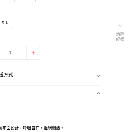
ＸＬ
清除
紀錄
送方式
次付款
期付款
0 利率 每期
NT$46
21家銀行
氣布面設計，呼吸自在，拒絕悶熱。