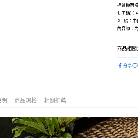
付款後全
２．訂單
棉質抑菌
３．收到繳
每筆NT$99
／ATM／
Ｌ(F碼)
※ 請注意
7-11取貨
ＸL碼：中
絡購買商品
內容物：
先享後付
每筆NT$99
※ 交易是
是否繳費成
付款後7-1
付客戶支
商品相關分
每筆NT$99
【注意事
宅配
│內褲款式
１．透過由
分享
交易，需
每筆NT$99
求債權轉
２．關於
國際空運 lnte
https://aft
３．未成
「AFTE
說明
商品規格
相關推薦
任。
４．使用「
即時審查
結果請求
５．嚴禁
形，恩沛
動。