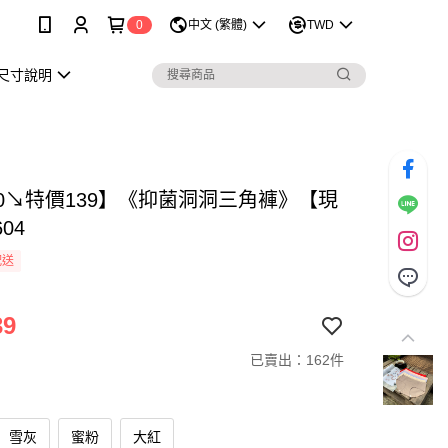
0
中文 (繁體)
TWD
尺寸說明
20↘特價139】《抑菌洞洞三角褲》【現
04
配送
39
已賣出：162件
雪灰
蜜粉
大紅