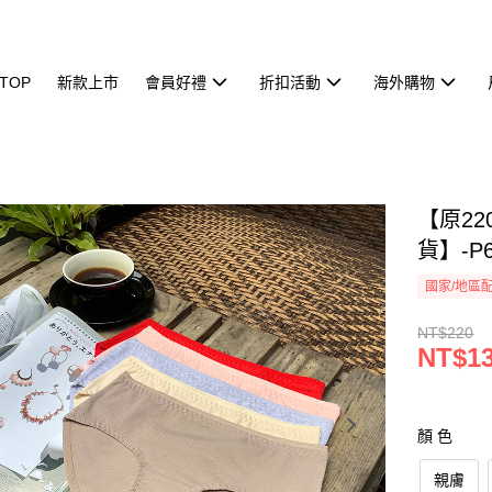
TOP
新款上市
會員好禮
折扣活動
海外購物
【原2
貨】-P6
國家/地區
NT$220
NT$1
顏 色
親膚