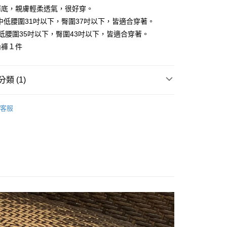
家取貨
成立數日內，您將收到繳費通知簡訊。
褲底，親膚輕柔透氣，很好穿。
費通知簡訊後14天內，點擊此簡訊中的連結，可透過四大超商
,999
網路銀行／等多元方式進行付款，方視為交易完成。
：中低腰圍31吋以下，臀圍37吋以下，皆適合穿著。
：結帳手續完成當下不需立刻繳費，但若您需要取消訂單，請聯
付款
低腰圍35吋以下，臀圍43吋以下，皆適合穿著。
的店家。未經商家同意取消之訂單仍視為有效，需透過AFTEE
內褲１件
繳納相關費用。
,999
否成功請以「AFTEE先享後付 」之結帳頁面顯示為準，若有關於
功／繳費後需取消欲退款等相關疑問，請聯繫「AFTEE先享後
1取貨
援中心」
https://netprotections.freshdesk.com/support/home
類 (1)
,999
項】
│
恩沛科技股份有限公司提供之「AFTEE先享後付」服務完成之
客服
依本服務之必要範圍內提供個人資料，並將交易相關給付款項請
,999
讓予恩沛科技股份有限公司。
個人資料處理事宜，請瀏覽以下網址：
rnational air parcel
查看運費
ee.tw/terms/#terms3
年的使用者請事先徵得法定代理人或監護人之同意方可使用
E先享後付」，若未經同意申辦者引起之損失，本公司不負相關責
AFTEE先享後付」時，將依據個別帳號之用戶狀況，依本公司
核予不同之上限額度；若仍有額度不足之情形，本公司將視審查
用戶進行身份認證。
一人註冊多個帳號或使用他人資訊註冊。若發現惡意使用之情
科技股份有限公司將有權停止該用戶之使用額度並採取法律行