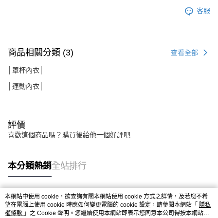
客服
商品相關分類 (3)
查看全部
│罩杯內衣│
│運動內衣│
評價
喜歡這個商品嗎？購買後給他一個好評吧
本分類熱銷
全站排行
本網站中使用 cookie，欲查詢有關本網站使用 cookie 方式之詳情，及若您不希
熱門標籤
望在電腦上使用 cookie 時應如何變更電腦的 cookie 設定，請參閱本網站「
隱私
權條款
」之 Cookie 聲明。您繼續使用本網站即表示您同意本公司得按本網站使