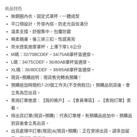
3 期 0 利率 每期
NT$130
21家銀行
商品特色
6 期 0 利率 每期
NT$65
21家銀行
合作金庫商業銀行
第一商業銀行
無鋼圈內衣，固定式罩杯，一體成型
華南商業銀行
彰化商業銀行
合作金庫商業銀行
第一商業銀行
超商取貨付款
平口領設計，外穿內搭，防走光自信滿分
上海商業儲蓄銀行
台北富邦商業銀行
華南商業銀行
彰化商業銀行
國泰世華商業銀行
兆豐國際商業銀行
溫柔支撐，舒服集中，包覆防震
LINE Pay
上海商業儲蓄銀行
台北富邦商業銀行
臺灣中小企業銀行
台中商業銀行
棉柔親膚，後三排三扣，性感美背
國泰世華商業銀行
兆豐國際商業銀行
匯豐（台灣）商業銀行
華泰商業銀行
Apple Pay
臺灣中小企業銀行
台中商業銀行
奈米透氣按摩罩杯，上薄下厚1.6公分
聯邦商業銀行
遠東國際商業銀行
匯豐（台灣）商業銀行
華泰商業銀行
M碼：32/70BCDEF。34/75AB罩杯皆適穿。
悠遊付
元大商業銀行
永豐商業銀行
聯邦商業銀行
遠東國際商業銀行
L碼：34/75CDEF。36/80AB罩杯皆適穿。
玉山商業銀行
星展（台灣）商業銀行
元大商業銀行
永豐商業銀行
全盈+PAY
XL碼：36/80CDEF 。38/85AB罩杯皆適穿。
台新國際商業銀行
中國信託商業銀行
玉山商業銀行
星展（台灣）商業銀行
台灣樂天信用卡公司
現貨+預購說明：現貨售完轉為預購！
台新國際商業銀行
中國信託商業銀行
AFTEE先享後付
預購追加時間約7-20個工作天(不含例假日)，預購品到貨後，會
台灣樂天信用卡公司
相關說明
立馬為您出貨。
【關於「AFTEE先享後付」】
ATM付款
AFTEE先享後付是「在收到商品之後才付款」的支付方式。 讓您購物簡單
查詢訂單進度：【我的帳戶】→【會員專區】→【查詢訂單】查
便利好安心！
看。
１．簡單：不需註冊會員、不需綁卡、不需儲值。
運送方式
２．便利：只要手機號碼，簡訊認證，即可結帳。
待出貨訂單(現貨+預購)：代表訂單裡，有預購品追加中，預購品
３．安心：先確認商品／服務後，再付款。
全家取貨付款
到貨後會立馬出貨。
出貨處理中訂單(現貨)&(現貨+預購)：正在安排出貨，請多加留
每筆NT$99,999
【「AFTEE先享後付」結帳流程】