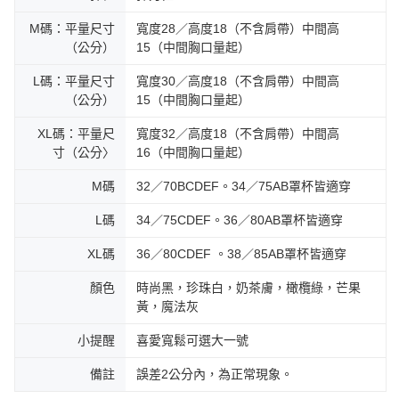
M碼：平量尺寸
寬度28／高度18（不含肩帶）中間高
（公分）
15（中間胸口量起）
L碼：平量尺寸
寬度30／高度18（不含肩帶）中間高
（公分）
15（中間胸口量起）
XL碼：平量尺
寬度32／高度18（不含肩帶）中間高
寸（公分〉
16（中間胸口量起）
M碼
32／70BCDEF。34／75AB罩杯皆適穿
L碼
34／75CDEF。36／80AB罩杯皆適穿
XL碼
36／80CDEF 。38／85AB罩杯皆適穿
顏色
時尚黑，珍珠白，奶茶膚，橄欖綠，芒果
黃，魔法灰
小提醒
喜愛寬鬆可選大一號
備註
誤差2公分內，為正常現象。