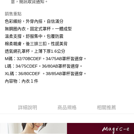
１．於結帳方式選擇「AFTEE先享後付」後，將跳轉至「AFTEE先享後付」
意，簡訊取貨通知。
付款後全家取貨
結帳頁面，進行簡訊認證並確認金額後，即可完成結帳。
２．訂單成立數日內，您將收到繳費通知簡訊。
每筆NT$99,999
銷售重點
３．收到繳費通知簡訊後14天內，點擊此簡訊中的連結，可透過四大超商／
色彩繽紛，外穿內搭，自信滿分
ATM／網路銀行／等多元方式進行付款，方視為交易完成。
7-11取貨付款
※ 請注意：結帳手續完成當下不需立刻繳費，但若您需要取消訂單，請聯絡
無鋼圈內衣，固定式罩杯，一體成型
每筆NT$99,999
購買商品的店家。未經商家同意取消之訂單仍視為有效，需透過AFTEE先享
溫柔支撐，舒服集中，包覆防震
後付繳納相關費用。
付款後7-11取貨
棉柔親膚，後三排三扣，性感美背
※ 交易是否成功請以「AFTEE先享後付 」之結帳頁面顯示為準，若有關於
是否繳費成功／繳費後需取消欲退款等相關疑問，請聯繫「AFTEE先享後付
透氣網孔罩杯，上薄下厚1.6公分
每筆NT$99,999
客戶支援中心」
https://netprotections.freshdesk.com/support/home
M碼：32/70BCDEF。34/75AB罩杯皆適穿。
宅配
【注意事項】
L碼：34/75CDEF。36/80AB罩杯皆適穿。
１．透過由恩沛科技股份有限公司提供之「AFTEE先享後付」服務完成之交
每筆NT$99,999
XL碼：36/80CDEF 。38/85AB罩杯皆適穿。
易，需依本服務之必要範圍內提供個人資料，並將交易相關給付款項請求債
內容物：內衣１件
權轉讓予恩沛科技股份有限公司。
國際空運 lnternational air parcel
查看運費
２．關於個人資料處理事宜，請瀏覽以下網址：
https://aftee.tw/terms/#terms3
３．未成年的使用者請事先徵得法定代理人或監護人之同意方可使用
「AFTEE先享後付」，若未經同意申辦者引起之損失，本公司不負相關責
詳細說明
商品規格
相關推薦
任。
４．使用「AFTEE先享後付」時，將依據個別帳號之用戶狀況，依本公司即
時審查核予不同之上限額度；若仍有額度不足之情形，本公司將視審查結果
請求用戶進行身份認證。
５．嚴禁一人註冊多個帳號或使用他人資訊註冊。若發現惡意使用之情形，