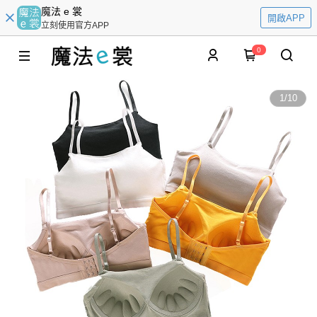
魔法 e 裳
開啟APP
立刻使用官方APP
0
1
/
10