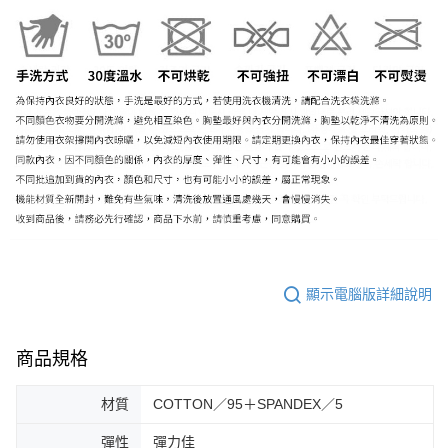
顯示電腦版詳細說明
商品規格
材質
COTTON／95＋SPANDEX／5
彈性
彈力佳