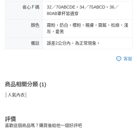
省心Ｆ碼
32／70ABCDE。34／75ABCD。36／
80AB罩杯皆適穿
顏色
霧粉，奶白，櫻粉，親膚，霧藍，松綠，淺
灰，愛黑
備註
誤差2公分內，為正常現象。
客服
商品相關分類 (1)
│人氣內衣│
評價
喜歡這個商品嗎？購買後給他一個好評吧