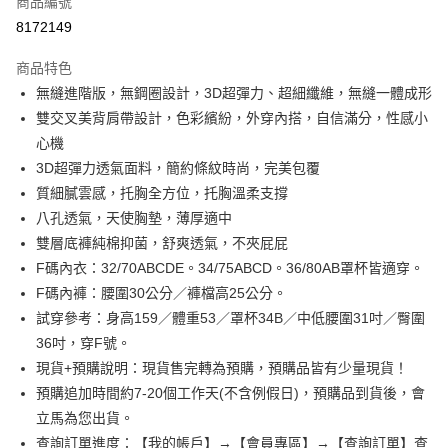
商品編號
信用卡分期付款
8172149
3 期 0 利率 每期
NT$163
21家銀行
商品特色
6 期 0 利率 每期
NT$81
21家銀行
合作金庫商業銀行
第一商業銀行
無縫進階版，無鋼圈設計，3D超彈力、超細纖維，無縫一體成形
華南商業銀行
彰化商業銀行
合作金庫商業銀行
第一商業銀行
超商取貨付款
雙交叉美背肩帶設計，色彩繽紛，外穿內搭，自信滿分，性感小
上海商業儲蓄銀行
台北富邦商業銀行
華南商業銀行
彰化商業銀行
國泰世華商業銀行
兆豐國際商業銀行
心機
LINE Pay
上海商業儲蓄銀行
台北富邦商業銀行
臺灣中小企業銀行
台中商業銀行
3D超彈力透氣面料，簡約條紋時尚，完美包覆
國泰世華商業銀行
兆豐國際商業銀行
匯豐（台灣）商業銀行
華泰商業銀行
Apple Pay
臺灣中小企業銀行
台中商業銀行
質細膩雲感，托胸全方位，托胸溫柔支撐
聯邦商業銀行
遠東國際商業銀行
匯豐（台灣）商業銀行
華泰商業銀行
八孔透氣，天使胸墊，薄厚適中
悠遊付
元大商業銀行
永豐商業銀行
聯邦商業銀行
遠東國際商業銀行
雙層底褲純棉抑菌，舒爽透氣，不夾屁屁
玉山商業銀行
星展（台灣）商業銀行
元大商業銀行
永豐商業銀行
全盈+PAY
F碼內衣：32/70ABCDE。34/75ABCD。36/80AB罩杯皆適穿。
台新國際商業銀行
中國信託商業銀行
玉山商業銀行
星展（台灣）商業銀行
台灣樂天信用卡公司
F碼內褲：腰圍30公分／褲檔高25公分。
台新國際商業銀行
中國信託商業銀行
AFTEE先享後付
試穿參考：身高159／體重53／罩杯34B／中低腰圍31吋／臀圍
台灣樂天信用卡公司
相關說明
36吋，穿F號。
【關於「AFTEE先享後付」】
ATM付款
AFTEE先享後付是「在收到商品之後才付款」的支付方式。 讓您購物簡單
現貨+預購說明：現貨售完轉為預購，預購品皆有少量現貨！
便利好安心！
預購追加時間約7-20個工作天(不含例假日)，預購品到貨後，會
１．簡單：不需註冊會員、不需綁卡、不需儲值。
運送方式
２．便利：只要手機號碼，簡訊認證，即可結帳。
立馬為您出貨。
３．安心：先確認商品／服務後，再付款。
全家取貨付款
查詢訂單進度：【我的帳戶】→【會員專區】→【查詢訂單】查