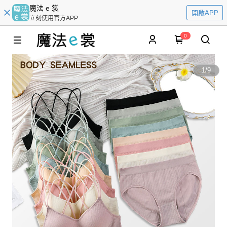
魔法 e 裳
開啟APP
立刻使用官方APP
0
1
/
9