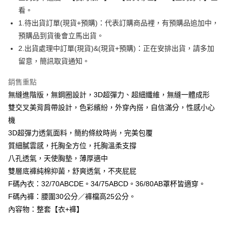
看。
每筆NT$99,999
【「AFTEE先享後付」結帳流程】
１．於結帳方式選擇「AFTEE先享後付」後，將跳轉至「AFTEE先享後付」
1.待出貨訂單(現貨+預購)：代表訂購商品裡，有預購品追加中，
付款後全家取貨
結帳頁面，進行簡訊認證並確認金額後，即可完成結帳。
預購品到貨後會立馬出貨。
２．訂單成立數日內，您將收到繳費通知簡訊。
每筆NT$99,999
2.出貨處理中訂單(現貨)&(現貨+預購)：正在安排出貨，請多加
３．收到繳費通知簡訊後14天內，點擊此簡訊中的連結，可透過四大超商／
ATM／網路銀行／等多元方式進行付款，方視為交易完成。
留意，簡訊取貨通知。
7-11取貨付款
※ 請注意：結帳手續完成當下不需立刻繳費，但若您需要取消訂單，請聯絡
每筆NT$99,999
購買商品的店家。未經商家同意取消之訂單仍視為有效，需透過AFTEE先享
銷售重點
後付繳納相關費用。
付款後7-11取貨
無縫進階版，無鋼圈設計，3D超彈力、超細纖維，無縫一體成形
※ 交易是否成功請以「AFTEE先享後付 」之結帳頁面顯示為準，若有關於
是否繳費成功／繳費後需取消欲退款等相關疑問，請聯繫「AFTEE先享後付
雙交叉美背肩帶設計，色彩繽紛，外穿內搭，自信滿分，性感小心
每筆NT$99,999
客戶支援中心」
https://netprotections.freshdesk.com/support/home
機
宅配
【注意事項】
3D超彈力透氣面料，簡約條紋時尚，完美包覆
１．透過由恩沛科技股份有限公司提供之「AFTEE先享後付」服務完成之交
每筆NT$99,999
質細膩雲感，托胸全方位，托胸溫柔支撐
易，需依本服務之必要範圍內提供個人資料，並將交易相關給付款項請求債
八孔透氣，天使胸墊，薄厚適中
權轉讓予恩沛科技股份有限公司。
國際空運 lnternational air parcel
查看運費
２．關於個人資料處理事宜，請瀏覽以下網址：
雙層底褲純棉抑菌，舒爽透氣，不夾屁屁
https://aftee.tw/terms/#terms3
F碼內衣：32/70ABCDE。34/75ABCD。36/80AB罩杯皆適穿。
３．未成年的使用者請事先徵得法定代理人或監護人之同意方可使用
「AFTEE先享後付」，若未經同意申辦者引起之損失，本公司不負相關責
F碼內褲：腰圍30公分／褲檔高25公分。
任。
內容物：整套【衣+褲】
４．使用「AFTEE先享後付」時，將依據個別帳號之用戶狀況，依本公司即
時審查核予不同之上限額度；若仍有額度不足之情形，本公司將視審查結果