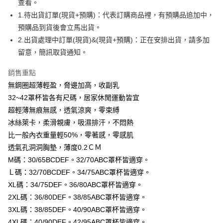
１．於結帳方式選擇「AFTEE先享後付」後，將跳轉至「AFTEE先享後付」
查看。
付款後全家取貨
結帳頁面，進行簡訊認證並確認金額後，即可完成結帳。
1.待出貨訂單(現貨+預購)：代表訂購商品裡，有預購品追加中，
２．訂單成立數日內，您將收到繳費通知簡訊。
每筆NT$99,999
預購品到貨後會立馬出貨。
３．收到繳費通知簡訊後14天內，點擊此簡訊中的連結，可透過四大超商／
ATM／網路銀行／等多元方式進行付款，方視為交易完成。
2.出貨處理中訂單(現貨)&(現貨+預購)：正在安排出貨，請多加
7-11取貨付款
※ 請注意：結帳手續完成當下不需立刻繳費，但若您需要取消訂單，請聯絡
留意，簡訊取貨通知。
每筆NT$99,999
購買商品的店家。未經商家同意取消之訂單仍視為有效，需透過AFTEE先享
後付繳納相關費用。
付款後7-11取貨
銷售重點
※ 交易是否成功請以「AFTEE先享後付 」之結帳頁面顯示為準，若有關於
是否繳費成功／繳費後需取消欲退款等相關疑問，請聯繫「AFTEE先享後付
無鋼圈超薄輕盈，脅邊加高，收副乳
每筆NT$99,999
客戶支援中心」
https://netprotections.freshdesk.com/support/home
32~42罩杯皆各有尺碼，居家休閒運動皆宜
宅配
【注意事項】
超輕薄無痕無感，透氣涼爽，零束縛
１．透過由恩沛科技股份有限公司提供之「AFTEE先享後付」服務完成之交
每筆NT$99,999
冰絲萊卡，柔滑親膚，吸濕排汗，不悶熱
易，需依本服務之必要範圍內提供個人資料，並將交易相關給付款項請求債
比一般內衣重量輕50%，零著感，零感肌
權轉讓予恩沛科技股份有限公司。
國際空運 lnternational air parcel
查看運費
２．關於個人資料處理事宜，請瀏覽以下網址：
透氣孔洞洞胸墊，薄度0.2ＣＭ
https://aftee.tw/terms/#terms3
M碼：30/65BCDEF。32/70ABC罩杯皆適穿。
３．未成年的使用者請事先徵得法定代理人或監護人之同意方可使用
「AFTEE先享後付」，若未經同意申辦者引起之損失，本公司不負相關責
Ｌ碼：32/70BCDEF。34/75ABC罩杯皆適穿。
任。
XL碼：34/75DEF。36/80ABC罩杯皆適穿。
４．使用「AFTEE先享後付」時，將依據個別帳號之用戶狀況，依本公司即
2XL碼：36/80DEF。38/85ABC罩杯皆適穿。
時審查核予不同之上限額度；若仍有額度不足之情形，本公司將視審查結果
請求用戶進行身份認證。
3XL碼：38/85DEF。40/90ABC罩杯皆適穿。
５．嚴禁一人註冊多個帳號或使用他人資訊註冊。若發現惡意使用之情形，
4XL碼：40/90DEF。42/95ABC罩杯皆適穿。