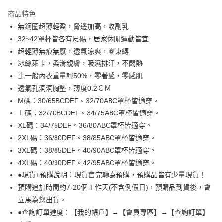
3 期 0 利率 每期
NT$130
21家銀行
商品特色
6 期 0 利率 每期
NT$65
21家銀行
合作金庫商業銀行
第一商業銀行
無鋼圈超薄輕盈，脅邊加高，收副乳
華南商業銀行
彰化商業銀行
合作金庫商業銀行
第一商業銀行
超商取貨付款
32~42罩杯皆各有尺碼，居家休閒運動皆宜
上海商業儲蓄銀行
台北富邦商業銀行
華南商業銀行
彰化商業銀行
國泰世華商業銀行
兆豐國際商業銀行
超輕薄無痕無感，透氣涼爽，零束縛
LINE Pay
上海商業儲蓄銀行
台北富邦商業銀行
臺灣中小企業銀行
台中商業銀行
冰絲萊卡，柔滑親膚，吸濕排汗，不悶熱
國泰世華商業銀行
兆豐國際商業銀行
匯豐（台灣）商業銀行
華泰商業銀行
Apple Pay
臺灣中小企業銀行
台中商業銀行
比一般內衣重量輕50%，零著感，零感肌
聯邦商業銀行
遠東國際商業銀行
匯豐（台灣）商業銀行
華泰商業銀行
透氣孔洞洞胸墊，薄度0.2ＣＭ
悠遊付
元大商業銀行
永豐商業銀行
聯邦商業銀行
遠東國際商業銀行
M碼：30/65BCDEF。32/70ABC罩杯皆適穿。
玉山商業銀行
星展（台灣）商業銀行
元大商業銀行
永豐商業銀行
全盈+PAY
Ｌ碼：32/70BCDEF。34/75ABC罩杯皆適穿。
台新國際商業銀行
中國信託商業銀行
玉山商業銀行
星展（台灣）商業銀行
台灣樂天信用卡公司
XL碼：34/75DEF。36/80ABC罩杯皆適穿。
台新國際商業銀行
中國信託商業銀行
AFTEE先享後付
2XL碼：36/80DEF。38/85ABC罩杯皆適穿。
台灣樂天信用卡公司
相關說明
3XL碼：38/85DEF。40/90ABC罩杯皆適穿。
【關於「AFTEE先享後付」】
ATM付款
AFTEE先享後付是「在收到商品之後才付款」的支付方式。 讓您購物簡單
4XL碼：40/90DEF。42/95ABC罩杯皆適穿。
便利好安心！
●現貨+預購說明：現貨售完轉為預購，預購品皆有少量現貨！
１．簡單：不需註冊會員、不需綁卡、不需儲值。
運送方式
２．便利：只要手機號碼，簡訊認證，即可結帳。
預購追加時間約7-20個工作天(不含例假日)，預購品到貨後，會
３．安心：先確認商品／服務後，再付款。
全家取貨付款
立馬為您出貨。
●查詢訂單進度：【我的帳戶】→【會員專區】→【查詢訂單】
每筆NT$99,999
【「AFTEE先享後付」結帳流程】