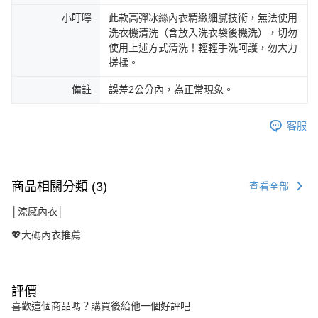
小叮嚀
此款高彈冰絲內衣精緻細膩技術，無法使用
洗衣機清洗（含放入洗衣袋後機洗），切勿
使用上述方式清洗！輕輕手洗呵護，勿大力
搓揉。
備註
誤差2公分內，為正常現象。
客服
商品相關分類 (3)
查看全部
│涼感內衣│
💖大碼內衣推薦
評價
喜歡這個商品嗎？購買後給他一個好評吧