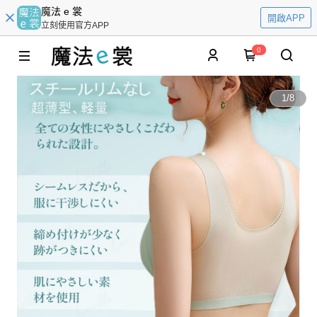
魔法 e 裳
開啟APP
立刻使用官方APP
0
1
/
8