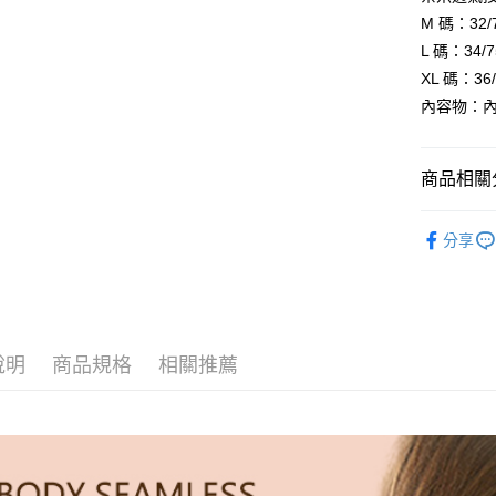
※ 請注意
7-11取貨
M 碼：32
絡購買商品
L 碼：34
先享後付
每筆NT$99
※ 交易是
XL 碼：3
是否繳費成
付款後7-1
內容物：
付客戶支
每筆NT$99
【注意事
宅配
１．透過由
商品相關分
交易，需
每筆NT$99
求債權轉
│運動內衣
２．關於
國際空運 lnte
分享
https://aft
│人氣內衣
３．未成
「AFTE
任。
４．使用「
即時審查
說明
商品規格
相關推薦
結果請求
５．嚴禁
形，恩沛
動。