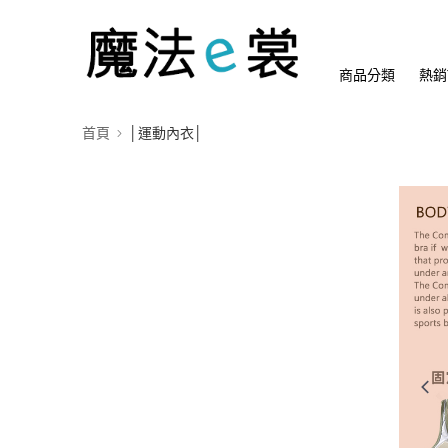
商品分類
熱銷
首頁
│運動內衣│