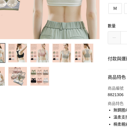
Ｍ
數量
付款與運
付款方式
商品特色
信用卡一
商品編號
8821306
信用卡分
商品特色
3 期 
無鋼圈
6 期 
合作金
溫柔支
華南商
棉柔親
合作金
超商取貨