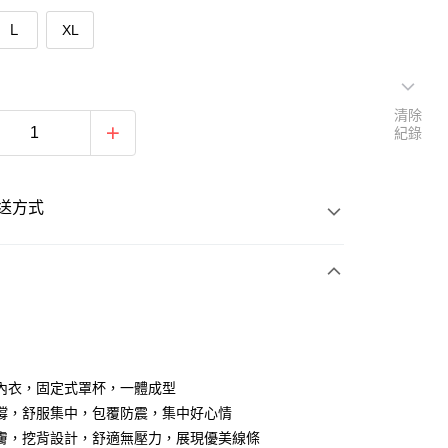
Ｌ
XL
清除
紀錄
送方式
次付款
期付款
0 利率 每期
NT$130
21家銀行
內衣，固定式罩杯，一體成型
0 利率 每期
NT$65
21家銀行
庫商業銀行
第一商業銀行
撐，舒服集中，包覆防震，集中好心情
業銀行
彰化商業銀行
膚，挖背設計，舒適無壓力，展現優美線條
庫商業銀行
第一商業銀行
付款