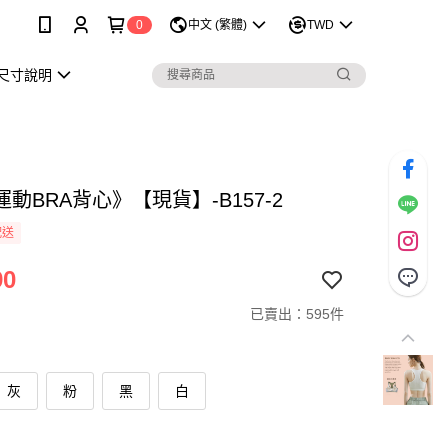
0
中文 (繁體)
TWD
尺寸說明
動BRA背心》【現貨】-B157-2
配送
90
已賣出：595件
灰
粉
黑
白