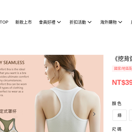
TOP
新款上市
會員好禮
折扣活動
海外購物
《挖背運
國家/地區
NT$3
顏 色
綠
尺 碼