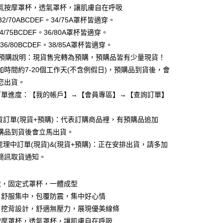
業儲蓄銀行
台北富邦商業銀行
業銀行
彰化商業銀行
氣按摩罩杯，透氣罩杯，讓肌膚自在呼吸
華商業銀行
兆豐國際商業銀行
業儲蓄銀行
台北富邦商業銀行
32/70ABCDEF。34/75A罩杯皆適穿。
小企業銀行
台中商業銀行
華商業銀行
兆豐國際商業銀行
34/75BCDEF。36/80A罩杯皆適穿。
台灣）商業銀行
華泰商業銀行
小企業銀行
台中商業銀行
業銀行
遠東國際商業銀行
：36/80BCDEF。38/85A罩杯皆適穿。
台灣）商業銀行
華泰商業銀行
業銀行
永豐商業銀行
+預購說明：現貨售完轉為預購，預購品皆有少量現貨！
業銀行
遠東國際商業銀行
業銀行
星展（台灣）商業銀行
業銀行
永豐商業銀行
加時間約7-20個工作天(不含例假日)，預購品到貨後，會
際商業銀行
中國信託商業銀行
業銀行
星展（台灣）商業銀行
您出貨。
天信用卡公司
際商業銀行
中國信託商業銀行
享後付
訂單進度：【我的帳戶】→【會員專區】→【查詢訂單】
天信用卡公司
FTEE先享後付」】
出貨訂單(現貨+預購)：代表訂購商品裡，有預購品追加
先享後付是「在收到商品之後才付款」的支付方式。 讓您購物簡單
心！
購品到貨後會立馬出貨。
：不需註冊會員、不需綁卡、不需儲值。
貨處理中訂單(現貨)&(現貨+預購)：正在安排出貨，請多加
：只要手機號碼，簡訊認證，即可結帳。
：先確認商品／服務後，再付款。
簡訊取貨通知。
付款
EE先享後付」結帳流程】
,999
衣，固定式罩杯，一體成型
方式選擇「AFTEE先享後付」後，將跳轉至「AFTEE先享後
頁面，進行簡訊認證並確認金額後，即可完成結帳。
，舒服集中，包覆防震，集中好心情
家取貨
成立數日內，您將收到繳費通知簡訊。
，挖背設計，舒適無壓力，展現優美線條
費通知簡訊後14天內，點擊此簡訊中的連結，可透過四大超商
,999
網路銀行／等多元方式進行付款，方視為交易完成。
按摩罩杯，透氣罩杯，讓肌膚自在呼吸