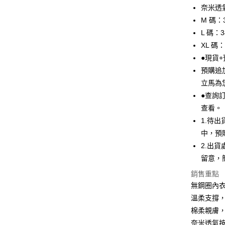
上海商
華南商
奈米透
國泰世
LINE Pay
上海商
M 碼：
臺灣中
國泰世
L 碼：
匯豐（
Apple Pay
臺灣中
聯邦商
XL 碼
匯豐（
悠遊付
元大商
●現貨
聯邦商
玉山商
元大商
預購追
全盈+PAY
台新國
玉山商
立馬為
台灣樂
台新國
AFTEE先
●查詢
台灣樂
相關說明
查看。
【關於「A
ATM付款
1.待
AFTEE
便利好安
中，預
１．簡單
2.出
２．便利
運送方式
３．安心
留意，
全家取貨
銷售重點
【「AFT
每筆NT$99
無鋼圈內
１．於結帳
付」結帳
溫柔支撐
付款後全
２．訂單
棉柔親膚
３．收到繳
每筆NT$99
／ATM／
奈米透氣