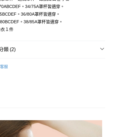
：結帳手續完成當下不需立刻繳費，但若您需要取消訂單，請聯
付款
/70ABCDEF。34/75A罩杯皆適穿。
的店家。未經商家同意取消之訂單仍視為有效，需透過AFTEE
/75BCDEF。36/80A罩杯皆適穿。
繳納相關費用。
,999
否成功請以「AFTEE先享後付 」之結帳頁面顯示為準，若有關於
6/80BCDEF。38/85A罩杯皆適穿。
功／繳費後需取消欲退款等相關疑問，請聯繫「AFTEE先享後
1取貨
內衣１件
援中心」
https://netprotections.freshdesk.com/support/home
,999
項】
恩沛科技股份有限公司提供之「AFTEE先享後付」服務完成之
類 (2)
依本服務之必要範圍內提供個人資料，並將交易相關給付款項請
,999
讓予恩沛科技股份有限公司。
│
個人資料處理事宜，請瀏覽以下網址：
rnational air parcel
查看運費
客服
ee.tw/terms/#terms3
│
年的使用者請事先徵得法定代理人或監護人之同意方可使用
E先享後付」，若未經同意申辦者引起之損失，本公司不負相關責
AFTEE先享後付」時，將依據個別帳號之用戶狀況，依本公司
核予不同之上限額度；若仍有額度不足之情形，本公司將視審查
用戶進行身份認證。
一人註冊多個帳號或使用他人資訊註冊。若發現惡意使用之情
科技股份有限公司將有權停止該用戶之使用額度並採取法律行