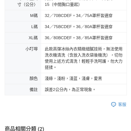
寸（公分〉
15（中間胸口量起）
M碼
32／70BCDEF。34／75A罩杯皆適穿
L碼
34／75BCDEF。36／80A罩杯皆適穿
XL碼
36／80BCDEF。38／85A罩杯皆適穿
小叮嚀
此款高彈冰絲內衣精緻細膩技術，無法使用
洗衣機清洗（含放入洗衣袋後機洗），切勿
使用上述方式清洗！輕輕手洗呵護，勿大力
搓揉。
顏色
淺綠，淺粉，淺蓝，淺膚，愛黑
備註
誤差2公分內，為正常現象。
客服
商品相關分類 (2)