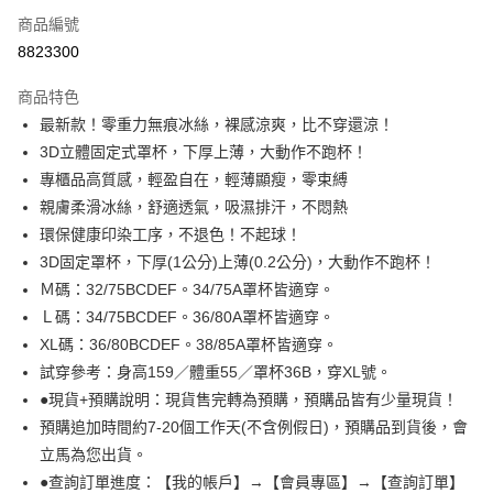
商品編號
信用卡分期付款
8823300
3 期 0 利率 每期
NT$130
21家銀行
商品特色
6 期 0 利率 每期
NT$65
21家銀行
合作金庫商業銀行
第一商業銀行
最新款！零重力無痕冰絲，裸感涼爽，比不穿還涼！
華南商業銀行
彰化商業銀行
合作金庫商業銀行
第一商業銀行
超商取貨付款
3D立體固定式罩杯，下厚上薄，大動作不跑杯！
上海商業儲蓄銀行
台北富邦商業銀行
華南商業銀行
彰化商業銀行
國泰世華商業銀行
兆豐國際商業銀行
專櫃品高質感，輕盈自在，輕薄顯瘦，零束縛
LINE Pay
上海商業儲蓄銀行
台北富邦商業銀行
臺灣中小企業銀行
台中商業銀行
親膚柔滑冰絲，舒適透氣，吸濕排汗，不悶熱
國泰世華商業銀行
兆豐國際商業銀行
匯豐（台灣）商業銀行
華泰商業銀行
Apple Pay
臺灣中小企業銀行
台中商業銀行
環保健康印染工序，不退色！不起球！
聯邦商業銀行
遠東國際商業銀行
匯豐（台灣）商業銀行
華泰商業銀行
3D固定罩杯，下厚(1公分)上薄(0.2公分)，大動作不跑杯！
悠遊付
元大商業銀行
永豐商業銀行
聯邦商業銀行
遠東國際商業銀行
Ｍ碼：32/75BCDEF。34/75A罩杯皆適穿。
玉山商業銀行
星展（台灣）商業銀行
元大商業銀行
永豐商業銀行
全盈+PAY
Ｌ碼：34/75BCDEF。36/80A罩杯皆適穿。
台新國際商業銀行
中國信託商業銀行
玉山商業銀行
星展（台灣）商業銀行
台灣樂天信用卡公司
XL碼：36/80BCDEF。38/85A罩杯皆適穿。
台新國際商業銀行
中國信託商業銀行
AFTEE先享後付
試穿參考：身高159／體重55／罩杯36B，穿XL號。
台灣樂天信用卡公司
相關說明
●現貨+預購說明：現貨售完轉為預購，預購品皆有少量現貨！
【關於「AFTEE先享後付」】
ATM付款
AFTEE先享後付是「在收到商品之後才付款」的支付方式。 讓您購物簡單
預購追加時間約7-20個工作天(不含例假日)，預購品到貨後，會
便利好安心！
立馬為您出貨。
１．簡單：不需註冊會員、不需綁卡、不需儲值。
運送方式
２．便利：只要手機號碼，簡訊認證，即可結帳。
●查詢訂單進度：【我的帳戶】→【會員專區】→【查詢訂單】