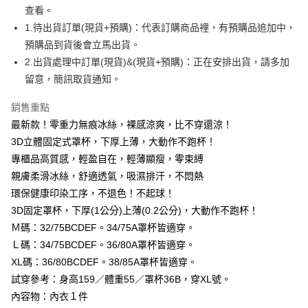
３．安心：先確認商品／服務後，再付款。
全家取貨付款
查看。
1.待出貨訂單(現貨+預購)：代表訂購商品裡，有預購品追加中，
每筆NT$99,999
【「AFTEE先享後付」結帳流程】
１．於結帳方式選擇「AFTEE先享後付」後，將跳轉至「AFTEE先享後付」
預購品到貨後會立馬出貨。
付款後全家取貨
結帳頁面，進行簡訊認證並確認金額後，即可完成結帳。
2.出貨處理中訂單(現貨)&(現貨+預購)：正在安排出貨，請多加
２．訂單成立數日內，您將收到繳費通知簡訊。
每筆NT$99,999
留意，簡訊取貨通知。
３．收到繳費通知簡訊後14天內，點擊此簡訊中的連結，可透過四大超商／
ATM／網路銀行／等多元方式進行付款，方視為交易完成。
7-11取貨付款
※ 請注意：結帳手續完成當下不需立刻繳費，但若您需要取消訂單，請聯絡
銷售重點
每筆NT$99,999
購買商品的店家。未經商家同意取消之訂單仍視為有效，需透過AFTEE先享
最新款！零重力無痕冰絲，裸感涼爽，比不穿還涼！
後付繳納相關費用。
付款後7-11取貨
3D立體固定式罩杯，下厚上薄，大動作不跑杯！
※ 交易是否成功請以「AFTEE先享後付 」之結帳頁面顯示為準，若有關於
是否繳費成功／繳費後需取消欲退款等相關疑問，請聯繫「AFTEE先享後付
專櫃品高質感，輕盈自在，輕薄顯瘦，零束縛
每筆NT$99,999
客戶支援中心」
https://netprotections.freshdesk.com/support/home
親膚柔滑冰絲，舒適透氣，吸濕排汗，不悶熱
宅配
【注意事項】
環保健康印染工序，不退色！不起球！
１．透過由恩沛科技股份有限公司提供之「AFTEE先享後付」服務完成之交
每筆NT$99,999
3D固定罩杯，下厚(1公分)上薄(0.2公分)，大動作不跑杯！
易，需依本服務之必要範圍內提供個人資料，並將交易相關給付款項請求債
Ｍ碼：32/75BCDEF。34/75A罩杯皆適穿。
權轉讓予恩沛科技股份有限公司。
國際空運 lnternational air parcel
查看運費
２．關於個人資料處理事宜，請瀏覽以下網址：
Ｌ碼：34/75BCDEF。36/80A罩杯皆適穿。
https://aftee.tw/terms/#terms3
XL碼：36/80BCDEF。38/85A罩杯皆適穿。
３．未成年的使用者請事先徵得法定代理人或監護人之同意方可使用
「AFTEE先享後付」，若未經同意申辦者引起之損失，本公司不負相關責
試穿參考：身高159／體重55／罩杯36B，穿XL號。
任。
內容物：內衣１件
４．使用「AFTEE先享後付」時，將依據個別帳號之用戶狀況，依本公司即