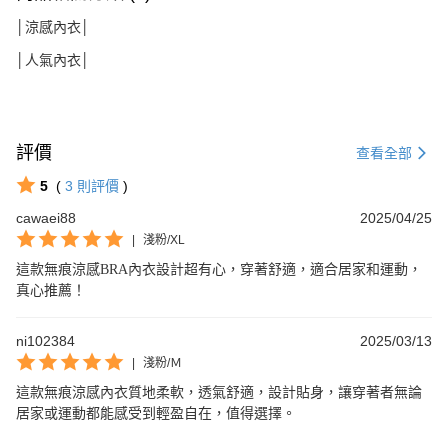
│涼感內衣│
│人氣內衣│
評價
查看全部
5
(
3
則評價
)
cawaei88
2025/04/25
|
淺粉/XL
這款無痕涼感BRA內衣設計超有心，穿著舒適，適合居家和運動，
真心推薦！
ni102384
2025/03/13
|
淺粉/Ｍ
這款無痕涼感內衣質地柔軟，透氣舒適，設計貼身，讓穿著者無論
居家或運動都能感受到輕盈自在，值得選擇。