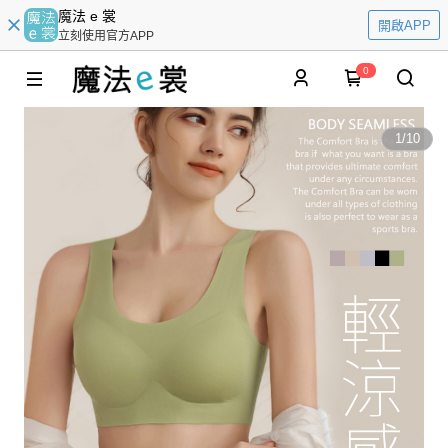
魔法 e 裳
開啟APP
立刻使用官方APP
0
1
/
10