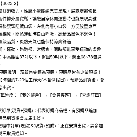
0 利率 每期
NT$108
21家銀行
庫商業銀行
第一商業銀行
B023-2】
業銀行
彰化商業銀行
腰舒適彈力，性感小蠻腰線完美呈現，展露腿部修長
庫商業銀行
第一商業銀行
付款
業儲蓄銀行
台北富邦商業銀行
業銀行
彰化商業銀行
兩件褲外層寬鬆，讓您居家休閒運動時也能展現高雅
華商業銀行
兆豐國際商業銀行
業儲蓄銀行
台北富邦商業銀行
褲後腰頭隱藏口袋，左側內層小口袋，方便放置東西
小企業銀行
台中商業銀行
華商業銀行
兆豐國際商業銀行
氣裸感，悶熱運動時自由呼吸，高精品黑色不退色！
台灣）商業銀行
華泰商業銀行
小企業銀行
台中商業銀行
業銀行
遠東國際商業銀行
櫃級品質，炎熱天氣也能保持涼爽舒適
台灣）商業銀行
華泰商業銀行
業銀行
永豐商業銀行
閒、運動、路跑都非常適宜，隨時都能享受運動的樂趣
業銀行
遠東國際商業銀行
業銀行
星展（台灣）商業銀行
業銀行
永豐商業銀行
碼：中高腰圍37吋以下，臀圍50吋以下，體重68~78皆適
際商業銀行
中國信託商業銀行
業銀行
星展（台灣）商業銀行
。
天信用卡公司
際商業銀行
中國信託商業銀行
享後付
+預購說明：現貨售完轉為預購，預購品皆有少量現貨！
天信用卡公司
加時間約7-20個工作天(不含例假日)，預購品到貨後，會
FTEE先享後付」】
您出貨。
先享後付是「在收到商品之後才付款」的支付方式。 讓您購物簡單
心！
訂單進度：【我的帳戶】→【會員專區】→【查詢訂單】
：不需註冊會員、不需綁卡、不需儲值。
：只要手機號碼，簡訊認證，即可結帳。
：先確認商品／服務後，再付款。
出貨訂單(現貨+預購)：代表訂購商品裡，有預購品追加
購品到貨後會立馬出貨。
付款
EE先享後付」結帳流程】
貨處理中訂單(現貨)&(現貨+預購)：正在安排出貨，請多加
,999
方式選擇「AFTEE先享後付」後，將跳轉至「AFTEE先享後
頁面，進行簡訊認證並確認金額後，即可完成結帳。
簡訊取貨通知。