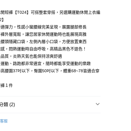
家取貨
成立數日內，您將收到繳費通知簡訊。
費通知簡訊後14天內，點擊此簡訊中的連結，可透過四大超商
,999
網路銀行／等多元方式進行付款，方視為交易完成。
閒短褲【T024】可搭整套穿搭，另選購運動休閒上衣編
：結帳手續完成當下不需立刻繳費，但若您需要取消訂單，請聯
付款
-2】
的店家。未經商家同意取消之訂單仍視為有效，需透過AFTEE
舒適彈力，性感小蠻腰線完美呈現，展露腿部修長
繳納相關費用。
,999
否成功請以「AFTEE先享後付 」之結帳頁面顯示為準，若有關於
件褲外層寬鬆，讓您居家休閒運動時也能展現高雅
功／繳費後需取消欲退款等相關疑問，請聯繫「AFTEE先享後
1取貨
後腰頭隱藏口袋，左側內層小口袋，方便放置東西
援中心」
https://netprotections.freshdesk.com/support/home
,999
裸感，悶熱運動時自由呼吸，高精品黑色不退色！
項】
級品質，炎熱天氣也能保持涼爽舒適
恩沛科技股份有限公司提供之「AFTEE先享後付」服務完成之
、運動、路跑都非常適宜，隨時都能享受運動的樂趣
依本服務之必要範圍內提供個人資料，並將交易相關給付款項請
,999
讓予恩沛科技股份有限公司。
：中高腰圍37吋以下，臀圍50吋以下，體重68~78皆適合穿
個人資料處理事宜，請瀏覽以下網址：
rnational air parcel
查看運費
ee.tw/terms/#terms3
年的使用者請事先徵得法定代理人或監護人之同意方可使用
短褲１件
E先享後付」，若未經同意申辦者引起之損失，本公司不負相關責
AFTEE先享後付」時，將依據個別帳號之用戶狀況，依本公司
類 (2)
核予不同之上限額度；若仍有額度不足之情形，本公司將視審查
用戶進行身份認證。
│
一人註冊多個帳號或使用他人資訊註冊。若發現惡意使用之情
客服
科技股份有限公司將有權停止該用戶之使用額度並採取法律行
│