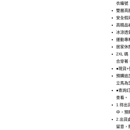
6 期 
合作金
衣編號【
華南商
雙層高
合作金
超商取貨
上海商
華南商
安全假
國泰世
LINE Pay
上海商
高精品
臺灣中
國泰世
冰涼透
匯豐（
Apple Pay
臺灣中
聯邦商
運動專
匯豐（
悠遊付
元大商
居家休
聯邦商
玉山商
元大商
2XL 
全盈+PAY
台新國
玉山商
合穿著
台灣樂
台新國
AFTEE先
●現貨
台灣樂
相關說明
預購追
【關於「A
ATM付款
立馬為
AFTEE
便利好安
●查詢
１．簡單
查看。
２．便利
運送方式
３．安心
1.待
中，預
全家取貨
【「AFT
2.出
每筆NT$99
１．於結帳
付」結帳
留意，