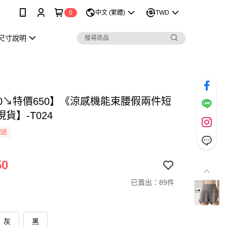
0
中文 (繁體)
TWD
尺寸說明
80↘特價650】《涼感機能束腰假兩件短
貨】-T024
配送
50
已賣出：89件
灰
黑