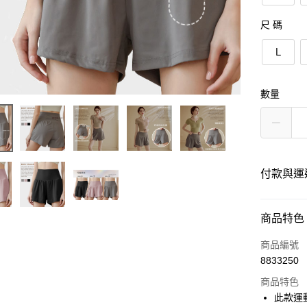
尺 碼
Ｌ
數量
付款與運
付款方式
商品特色
信用卡一
商品編號
8833250
信用卡分
商品特色
3 期 
此款運