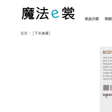
商品分類
熱銷
首頁
│下半身褲│