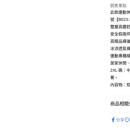
付款後全
２．訂單
銷售重點
３．收到繳
每筆NT$99
／ATM／
此款運動休
※ 請注意
7-11取貨
號【B023
絡購買商品
雙層高腰
先享後付
每筆NT$99
※ 交易是
安全假兩
是否繳費成
付款後7-1
高精品褲
付客戶支
每筆NT$99
冰涼透氣
【注意事
運動專櫃
宅配
１．透過由
居家休閒
交易，需
每筆NT$99
求債權轉
2XL 碼
２．關於
國際空運 lnte
著。
https://aft
３．未成
內容物：
「AFTE
任。
４．使用「
商品相關分
即時審查
結果請求
│下半身褲
５．嚴禁
分享
形，恩沛
│秋冬款式
動。