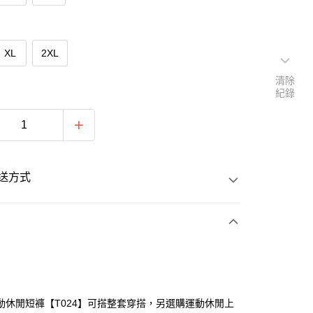
XL
2XL
清除
紀錄
送方式
次付款
期付款
0 利率 每期
NT$216
21家銀行
動休閒短褲【T024】可搭整套穿搭，另選購運動休閒上