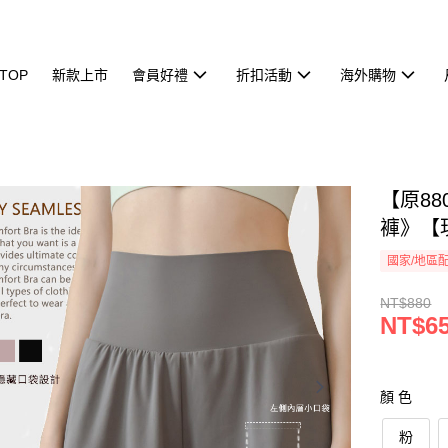
TOP
新款上市
會員好禮
折扣活動
海外購物
【原8
褲》【現
國家/地區
NT$880
NT$6
顏 色
粉