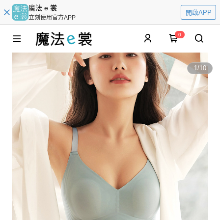
魔法 e 裳
開啟APP
立刻使用官方APP
0
1
/
10