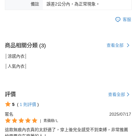
備註
誤差2公分內，為正常現象。
客服
商品相關分類 (3)
查看全部
│涼感內衣│
│人氣內衣│
評價
查看全部
5
(
1
則評價
)
匿名
2025/07/17
|
青蘋綠/Ｌ
這款無痕內衣真的太舒適了，穿上後完全感受不到束縛，非常推薦