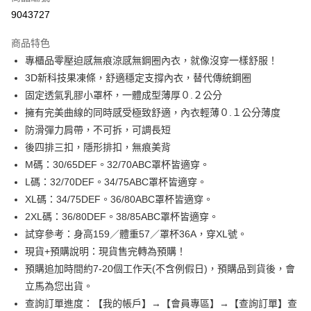
信用卡分期付款
9043727
3 期 0 利率 每期
NT$130
21家銀行
商品特色
6 期 0 利率 每期
NT$65
21家銀行
合作金庫商業銀行
第一商業銀行
專櫃品零壓迫感無痕涼感無鋼圈內衣，就像沒穿一樣舒服！
華南商業銀行
彰化商業銀行
合作金庫商業銀行
第一商業銀行
超商取貨付款
3D新科技果凍條，舒適穩定支撐內衣，替代傳統鋼圈
上海商業儲蓄銀行
台北富邦商業銀行
華南商業銀行
彰化商業銀行
國泰世華商業銀行
兆豐國際商業銀行
固定透氣乳膠小罩杯，一體成型薄厚０.２公分
LINE Pay
上海商業儲蓄銀行
台北富邦商業銀行
臺灣中小企業銀行
台中商業銀行
擁有完美曲線的同時感受極致舒適，內衣輕薄０.１公分薄度
國泰世華商業銀行
兆豐國際商業銀行
匯豐（台灣）商業銀行
華泰商業銀行
Apple Pay
臺灣中小企業銀行
台中商業銀行
防滑彈力肩帶，不可拆，可調長短
聯邦商業銀行
遠東國際商業銀行
匯豐（台灣）商業銀行
華泰商業銀行
後四排三扣，隱形排扣，無痕美背
悠遊付
元大商業銀行
永豐商業銀行
聯邦商業銀行
遠東國際商業銀行
M碼：30/65DEF。32/70ABC罩杯皆適穿。
玉山商業銀行
星展（台灣）商業銀行
元大商業銀行
永豐商業銀行
全盈+PAY
L碼：32/70DEF。34/75ABC罩杯皆適穿。
台新國際商業銀行
中國信託商業銀行
玉山商業銀行
星展（台灣）商業銀行
台灣樂天信用卡公司
XL碼：34/75DEF。36/80ABC罩杯皆適穿。
台新國際商業銀行
中國信託商業銀行
AFTEE先享後付
2XL碼：36/80DEF。38/85ABC罩杯皆適穿。
台灣樂天信用卡公司
相關說明
試穿參考：身高159／體重57／罩杯36A，穿XL號。
【關於「AFTEE先享後付」】
ATM付款
AFTEE先享後付是「在收到商品之後才付款」的支付方式。 讓您購物簡單
現貨+預購說明：現貨售完轉為預購！
便利好安心！
預購追加時間約7-20個工作天(不含例假日)，預購品到貨後，會
１．簡單：不需註冊會員、不需綁卡、不需儲值。
運送方式
２．便利：只要手機號碼，簡訊認證，即可結帳。
立馬為您出貨。
３．安心：先確認商品／服務後，再付款。
全家取貨付款
查詢訂單進度：【我的帳戶】→【會員專區】→【查詢訂單】查