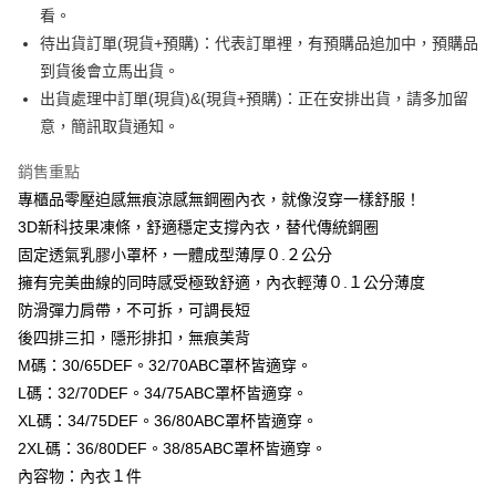
看。
每筆NT$99,999
【「AFTEE先享後付」結帳流程】
１．於結帳方式選擇「AFTEE先享後付」後，將跳轉至「AFTEE先享後付」
待出貨訂單(現貨+預購)：代表訂單裡，有預購品追加中，預購品
付款後全家取貨
結帳頁面，進行簡訊認證並確認金額後，即可完成結帳。
到貨後會立馬出貨。
２．訂單成立數日內，您將收到繳費通知簡訊。
每筆NT$99,999
出貨處理中訂單(現貨)&(現貨+預購)：正在安排出貨，請多加留
３．收到繳費通知簡訊後14天內，點擊此簡訊中的連結，可透過四大超商／
ATM／網路銀行／等多元方式進行付款，方視為交易完成。
意，簡訊取貨通知。
7-11取貨付款
※ 請注意：結帳手續完成當下不需立刻繳費，但若您需要取消訂單，請聯絡
每筆NT$99,999
購買商品的店家。未經商家同意取消之訂單仍視為有效，需透過AFTEE先享
銷售重點
後付繳納相關費用。
付款後7-11取貨
專櫃品零壓迫感無痕涼感無鋼圈內衣，就像沒穿一樣舒服！
※ 交易是否成功請以「AFTEE先享後付 」之結帳頁面顯示為準，若有關於
是否繳費成功／繳費後需取消欲退款等相關疑問，請聯繫「AFTEE先享後付
3D新科技果凍條，舒適穩定支撐內衣，替代傳統鋼圈
每筆NT$99,999
客戶支援中心」
https://netprotections.freshdesk.com/support/home
固定透氣乳膠小罩杯，一體成型薄厚０.２公分
宅配
【注意事項】
擁有完美曲線的同時感受極致舒適，內衣輕薄０.１公分薄度
１．透過由恩沛科技股份有限公司提供之「AFTEE先享後付」服務完成之交
每筆NT$99,999
防滑彈力肩帶，不可拆，可調長短
易，需依本服務之必要範圍內提供個人資料，並將交易相關給付款項請求債
後四排三扣，隱形排扣，無痕美背
權轉讓予恩沛科技股份有限公司。
國際空運 lnternational air parcel
查看運費
２．關於個人資料處理事宜，請瀏覽以下網址：
M碼：30/65DEF。32/70ABC罩杯皆適穿。
https://aftee.tw/terms/#terms3
L碼：32/70DEF。34/75ABC罩杯皆適穿。
３．未成年的使用者請事先徵得法定代理人或監護人之同意方可使用
「AFTEE先享後付」，若未經同意申辦者引起之損失，本公司不負相關責
XL碼：34/75DEF。36/80ABC罩杯皆適穿。
任。
2XL碼：36/80DEF。38/85ABC罩杯皆適穿。
４．使用「AFTEE先享後付」時，將依據個別帳號之用戶狀況，依本公司即
內容物：內衣１件
時審查核予不同之上限額度；若仍有額度不足之情形，本公司將視審查結果