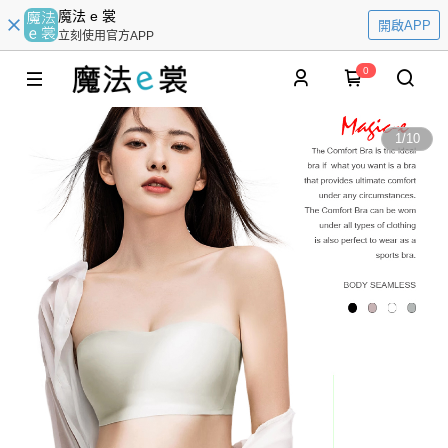
魔法 e 裳
開啟APP
立刻使用官方APP
0
1
/
10