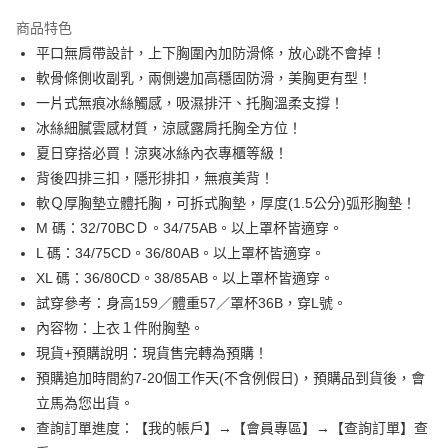
3 期 0 利率 每期
NT$163
21家銀行
商品特色
6 期 0 利率 每期
NT$81
21家銀行
合作金庫商業銀行
第一商業銀行
平口無肩帶設計，上下胸圍內加防滑條，放心跳不會掉！
華南商業銀行
彰化商業銀行
合作金庫商業銀行
第一商業銀行
超商取貨付款
軟骨條側收副乳，兩側邊加高穩固防滑，美胸更有型！
上海商業儲蓄銀行
台北富邦商業銀行
華南商業銀行
彰化商業銀行
國泰世華商業銀行
兆豐國際商業銀行
一片式無痕冰絲觸感，吸濕排汗、托胸溫柔支撐！
LINE Pay
上海商業儲蓄銀行
台北富邦商業銀行
臺灣中小企業銀行
台中商業銀行
冰絲細膩雲感材質，涼感露肩托胸全方位！
國泰世華商業銀行
兆豐國際商業銀行
匯豐（台灣）商業銀行
華泰商業銀行
Apple Pay
臺灣中小企業銀行
台中商業銀行
夏日穿搭必買！涼爽冰絲內衣專櫃等級！
聯邦商業銀行
遠東國際商業銀行
匯豐（台灣）商業銀行
華泰商業銀行
背後四排三扣，隱形排扣，無痕美背！
悠遊付
元大商業銀行
永豐商業銀行
聯邦商業銀行
遠東國際商業銀行
軟Ｑ厚胸墊立體托胸，可拆式胸墊，厚度(1.5公分)弧形胸墊！
玉山商業銀行
星展（台灣）商業銀行
元大商業銀行
永豐商業銀行
全盈+PAY
M 碼：32/70BCＤ。34/75AB。以上罩杯皆適穿。
台新國際商業銀行
中國信託商業銀行
玉山商業銀行
星展（台灣）商業銀行
台灣樂天信用卡公司
L 碼：34/75CD。36/80AB。以上罩杯皆適穿。
台新國際商業銀行
中國信託商業銀行
AFTEE先享後付
XL 碼：36/80CD。38/85AB。以上罩杯皆適穿。
台灣樂天信用卡公司
相關說明
試穿參考：身高159／體重57／罩杯36B，穿L號。
【關於「AFTEE先享後付」】
ATM付款
AFTEE先享後付是「在收到商品之後才付款」的支付方式。 讓您購物簡單
內容物：上衣１件附胸墊。
便利好安心！
現貨+預購說明：現貨售完轉為預購！
１．簡單：不需註冊會員、不需綁卡、不需儲值。
運送方式
２．便利：只要手機號碼，簡訊認證，即可結帳。
預購追加時間約7-20個工作天(不含例假日)，預購品到貨後，會
３．安心：先確認商品／服務後，再付款。
全家取貨付款
立馬為您出貨。
查詢訂單進度：【我的帳戶】→【會員專區】→【查詢訂單】查
每筆NT$99,999
【「AFTEE先享後付」結帳流程】