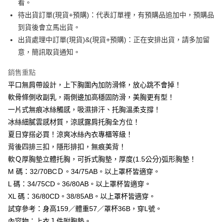
１．於結帳方式選擇「AFTEE先享後付」後，將跳轉至「AFTEE先享後付」
看。
付款後全家取貨
結帳頁面，進行簡訊認證並確認金額後，即可完成結帳。
待出貨訂單(現貨+預購)：代表訂單裡，有預購品追加中，預購品
２．訂單成立數日內，您將收到繳費通知簡訊。
每筆NT$99,999
到貨後會立馬出貨。
３．收到繳費通知簡訊後14天內，點擊此簡訊中的連結，可透過四大超商／
ATM／網路銀行／等多元方式進行付款，方視為交易完成。
出貨處理中訂單(現貨)&(現貨+預購)：正在安排出貨，請多加留
7-11取貨付款
※ 請注意：結帳手續完成當下不需立刻繳費，但若您需要取消訂單，請聯絡
意，簡訊取貨通知。
每筆NT$99,999
購買商品的店家。未經商家同意取消之訂單仍視為有效，需透過AFTEE先享
後付繳納相關費用。
付款後7-11取貨
銷售重點
※ 交易是否成功請以「AFTEE先享後付 」之結帳頁面顯示為準，若有關於
是否繳費成功／繳費後需取消欲退款等相關疑問，請聯繫「AFTEE先享後付
平口無肩帶設計，上下胸圍內加防滑條，放心跳不會掉！
每筆NT$99,999
客戶支援中心」
https://netprotections.freshdesk.com/support/home
軟骨條側收副乳，兩側邊加高穩固防滑，美胸更有型！
宅配
【注意事項】
一片式無痕冰絲觸感，吸濕排汗、托胸溫柔支撐！
１．透過由恩沛科技股份有限公司提供之「AFTEE先享後付」服務完成之交
每筆NT$99,999
冰絲細膩雲感材質，涼感露肩托胸全方位！
易，需依本服務之必要範圍內提供個人資料，並將交易相關給付款項請求債
夏日穿搭必買！涼爽冰絲內衣專櫃等級！
權轉讓予恩沛科技股份有限公司。
國際空運 lnternational air parcel
查看運費
２．關於個人資料處理事宜，請瀏覽以下網址：
背後四排三扣，隱形排扣，無痕美背！
https://aftee.tw/terms/#terms3
軟Ｑ厚胸墊立體托胸，可拆式胸墊，厚度(1.5公分)弧形胸墊！
３．未成年的使用者請事先徵得法定代理人或監護人之同意方可使用
「AFTEE先享後付」，若未經同意申辦者引起之損失，本公司不負相關責
M 碼：32/70BCＤ。34/75AB。以上罩杯皆適穿。
任。
L 碼：34/75CD。36/80AB。以上罩杯皆適穿。
４．使用「AFTEE先享後付」時，將依據個別帳號之用戶狀況，依本公司即
XL 碼：36/80CD。38/85AB。以上罩杯皆適穿。
時審查核予不同之上限額度；若仍有額度不足之情形，本公司將視審查結果
請求用戶進行身份認證。
試穿參考：身高159／體重57／罩杯36B，穿L號。
５．嚴禁一人註冊多個帳號或使用他人資訊註冊。若發現惡意使用之情形，
內容物：上衣１件附胸墊。