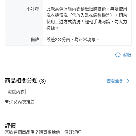
小叮嚀
此款高彈冰絲內衣精緻細膩技術，無法使用
洗衣機清洗（含放入洗衣袋後機洗），切勿
使用上述方式清洗！輕輕手洗呵護，勿大力
搓揉。
備註
誤差2公分內，為正常現象。
客服
商品相關分類 (3)
查看全部
│涼感內衣│
💖少女內衣推薦
評價
喜歡這個商品嗎？購買後給他一個好評吧