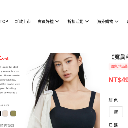
TOP
新款上市
會員好禮
折扣活動
海外購物
《寬肩
國家/地區
NT$4
顏 色
膚
尺 碼