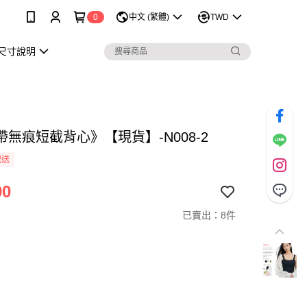
0
中文 (繁體)
TWD
尺寸說明
帶無痕短截背心》【現貨】-N008-2
配送
90
已賣出：8件