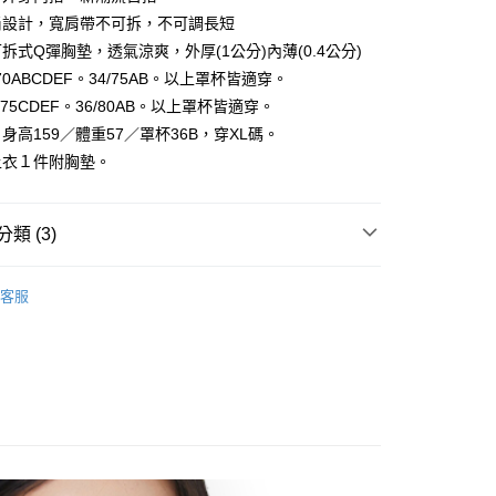
：結帳手續完成當下不需立刻繳費，但若您需要取消訂單，請聯
付款
尚設計，寬肩帶不可拆，不可調長短
的店家。未經商家同意取消之訂單仍視為有效，需透過AFTEE
拆式Q彈胸墊，透氣涼爽，外厚(1公分)內薄(0.4公分)
繳納相關費用。
,999
否成功請以「AFTEE先享後付 」之結帳頁面顯示為準，若有關於
70ABCDEF。34/75AB。以上罩杯皆適穿。
功／繳費後需取消欲退款等相關疑問，請聯繫「AFTEE先享後
1取貨
4/75CDEF。36/80AB。以上罩杯皆適穿。
援中心」
https://netprotections.freshdesk.com/support/home
,999
身高159／體重57／罩杯36B，穿XL碼。
項】
上衣１件附胸墊。
恩沛科技股份有限公司提供之「AFTEE先享後付」服務完成之
依本服務之必要範圍內提供個人資料，並將交易相關給付款項請
,999
讓予恩沛科技股份有限公司。
個人資料處理事宜，請瀏覽以下網址：
類 (3)
rnational air parcel
查看運費
ee.tw/terms/#terms3
年的使用者請事先徵得法定代理人或監護人之同意方可使用
│
E先享後付」，若未經同意申辦者引起之損失，本公司不負相關責
客服
衣推薦
AFTEE先享後付」時，將依據個別帳號之用戶狀況，依本公司
│
核予不同之上限額度；若仍有額度不足之情形，本公司將視審查
用戶進行身份認證。
一人註冊多個帳號或使用他人資訊註冊。若發現惡意使用之情
科技股份有限公司將有權停止該用戶之使用額度並採取法律行