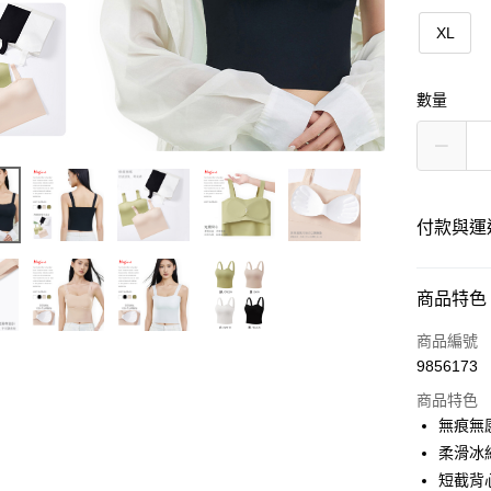
XL
數量
付款與運
付款方式
商品特色
信用卡一
商品編號
9856173
信用卡分
商品特色
3 期 
無痕無
6 期 
合作金
柔滑冰
華南商
短截背
合作金
超商取貨