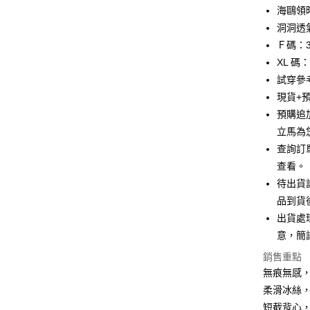
上海商
華南商
海鷗領
國泰世
LINE Pay
上海商
洞洞透氣
臺灣中
國泰世
Ｆ碼：3
匯豐（
Apple Pay
臺灣中
聯邦商
XL 碼
匯豐（
悠遊付
元大商
試穿參考
聯邦商
玉山商
元大商
現貨+
全盈+PAY
台新國
玉山商
預購追
台灣樂
台新國
AFTEE先
立馬為
台灣樂
相關說明
查詢訂
【關於「A
ATM付款
查看。
AFTEE
便利好安
待出貨
１．簡單
品到貨
２．便利
運送方式
３．安心
出貨處
意，簡
全家取貨
【「AFT
每筆NT$99
１．於結帳
銷售重點
付」結帳
無痕無感
付款後全
２．訂單
柔滑冰絲
３．收到繳
每筆NT$99
／ATM／
短截背心