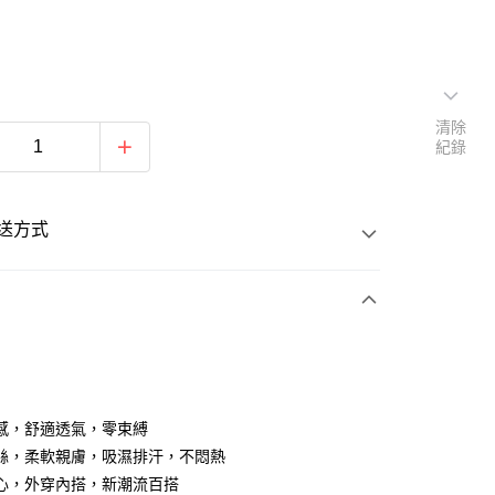
清除
紀錄
送方式
次付款
期付款
0 利率 每期
NT$163
21家銀行
感，舒適透氣，零束縛
0 利率 每期
NT$81
21家銀行
庫商業銀行
第一商業銀行
絲，柔軟親膚，吸濕排汗，不悶熱
業銀行
彰化商業銀行
心，外穿內搭，新潮流百搭
庫商業銀行
第一商業銀行
付款