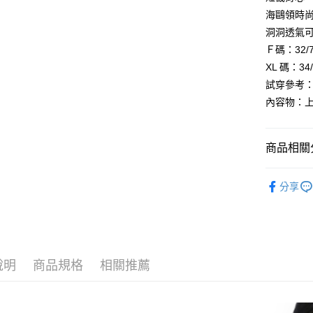
※ 請注意
7-11取貨
海鷗領時
絡購買商品
洞洞透氣可
先享後付
每筆NT$99
※ 交易是
Ｆ碼：32/
是否繳費成
付款後7-1
XL 碼：3
付客戶支
每筆NT$99
試穿參考：
【注意事
內容物：
宅配
１．透過由
交易，需
每筆NT$99
求債權轉
２．關於
商品相關分
國際空運 lnte
https://aft
３．未成
│上衣背心
「AFTE
分享
任。
💖少女內
４．使用「
│秋冬款式
即時審查
結果請求
５．嚴禁
形，恩沛
說明
商品規格
相關推薦
動。