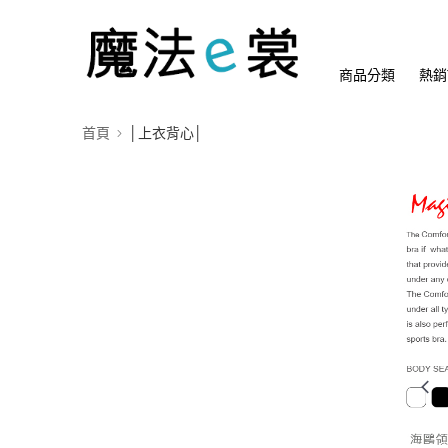
商品分類
熱銷
首頁
│上衣背心│